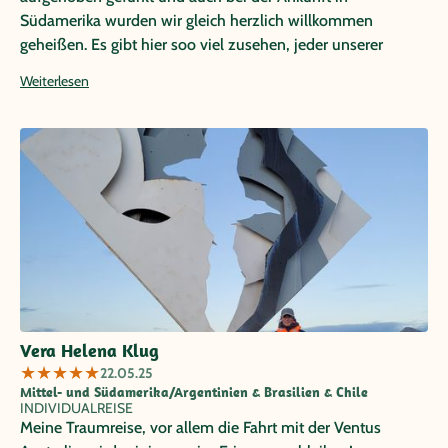
Südamerika wurden wir gleich herzlich willkommen
geheißen. Es gibt hier soo viel zusehen, jeder unserer
Reisetage hatte andere Highlights geboten, wir können
Weiterlesen
nicht sagen was uns am Besten gefallen hat. Auch das
Wetter war für unsere Vorstellung sehr gut :) (Reise im
September/Oktober) Zwar konnten wir nicht baden, dafür
war es nicht zu heiß. Es war eine Reise die wir sicherlich nie
vergessen werden und in sehr guter Erinnerung behalten
werden!
Vera Helena Klug
★
★
★
★
★
22.05.25
Mittel- und Südamerika/Argentinien & Brasilien & Chile
INDIVIDUALREISE
Meine Traumreise, vor allem die Fahrt mit der Ventus