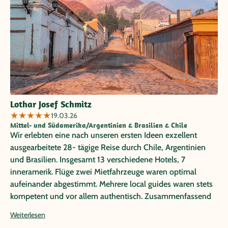
Lothar Josef Schmitz
★
★
★
★
★
19.03.26
Mittel- und Südamerika/Argentinien & Brasilien & Chile
Wir erlebten eine nach unseren ersten Ideen exzellent
ausgearbeitete 28- tägige Reise durch Chile, Argentinien
und Brasilien. Insgesamt 13 verschiedene Hotels, 7
inneramerik. Flüge zwei Mietfahrzeuge waren optimal
aufeinander abgestimmt. Mehrere local guides waren stets
kompetent und vor allem authentisch. Zusammenfassend
können wir Papayareisen nach unserer ersten Erfahrung in
Weiterlesen
2020 (Mietwagenreise durch Costa Rica) uneingeschränkt