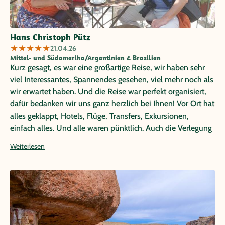
Hans Christoph Pütz
★
★
★
★
★
21.04.26
Mittel- und Südamerika/Argentinien & Brasilien
Kurz gesagt, es war eine großartige Reise, wir haben sehr
viel Interessantes, Spannendes gesehen, viel mehr noch als
wir erwartet haben. Und die Reise war perfekt organisiert,
dafür bedanken wir uns ganz herzlich bei Ihnen! Vor Ort hat
alles geklappt, Hotels, Flüge, Transfers, Exkursionen,
einfach alles. Und alle waren pünktlich. Auch die Verlegung
der Exkursion zur Estancia Harberton, nach der wir Sie
Weiterlesen
gefragt hatten, hat Latventure ermöglicht. Und einen Flug
hat Aerolineas Argentinas einen Tag vorher um eine gute
Stunde vorverlegt, dennoch war der Transfer bei unserer
Ankunft schon vor Ort. Das Einzige was nicht geklappt hat -
wir müssen es wirklich erwähnen - war die Anreise mit der
Deutschen Bahn zum Flughafen Düsseldorf. Da mussten
wir ab Worringen ein Taxi nehmen. Aber das war außerhalb