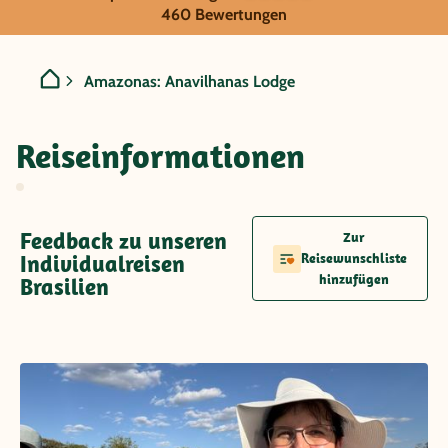
Brasilien - Amazonas: Ana
460 Bewertungen
Amazonas: Anavilhanas Lodge
Reiseinformationen
Feedback zu unseren
Zur
Individualreisen
Reisewunschliste
hinzufügen
Brasilien