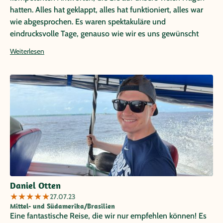
hatten. Alles hat geklappt, alles hat funktioniert, alles war
wie abgesprochen. Es waren spektakuläre und
eindrucksvolle Tage, genauso wie wir es uns gewünscht
und vorgestellt haben. Besser hätte es nicht sein können.
Weiterlesen
Besonders erwähnenswert ist unsere Reisebegleiterin Vera
bei den Wasserfällen. Sie stand von morgens bis abends zu
unserer Verfügung, hatte immer ein offenes Ohr für uns
und hat uns sehr unterhaltsam begleitet. Ein 1A Top
Reisebegleiterin. Vielen Dank nochmal für die tolle Arbeit,
die Sie geleistet haben. Wir werden Sie weiterempfehlen.
Daniel Otten
★
★
★
★
★
27.07.23
Mittel- und Südamerika/Brasilien
Eine fantastische Reise, die wir nur empfehlen können! Es