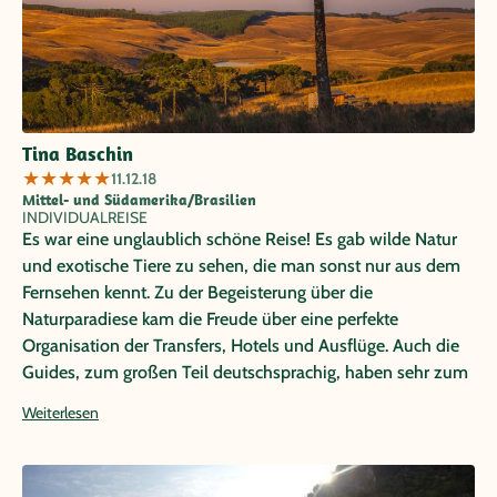
Tina Baschin
★
★
★
★
★
11.12.18
Mittel- und Südamerika/Brasilien
INDIVIDUALREISE
Es war eine unglaublich schöne Reise! Es gab wilde Natur
und exotische Tiere zu sehen, die man sonst nur aus dem
Fernsehen kennt. Zu der Begeisterung über die
Naturparadiese kam die Freude über eine perfekte
Organisation der Transfers, Hotels und Ausflüge. Auch die
Guides, zum großen Teil deutschsprachig, haben sehr zum
Gelingen der Reise beigetragen. Die nächste Reise nach
Weiterlesen
Lateinamerika würde ich wieder über Papaya Tours buchen!