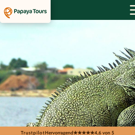
Trustpilot
Hervorragend
★★★★★
4,6 von 5