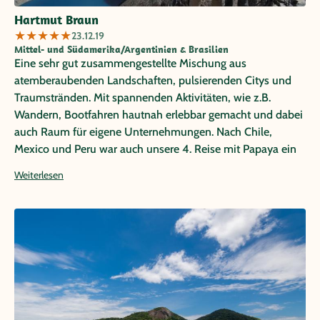
Hartmut Braun
★
★
★
★
★
23.12.19
Mittel- und Südamerika/Argentinien & Brasilien
Eine sehr gut zusammengestellte Mischung aus
atemberaubenden Landschaften, pulsierenden Citys und
Traumstränden. Mit spannenden Aktivitäten, wie z.B.
Wandern, Bootfahren hautnah erlebbar gemacht und dabei
auch Raum für eigene Unternehmungen. Nach Chile,
Mexico und Peru war auch unsere 4. Reise mit Papaya ein
unvergessliches Erlebnis , zu dem unser exzellenter Guide
Weiterlesen
Jeronimo Granados entscheidend beitrug.