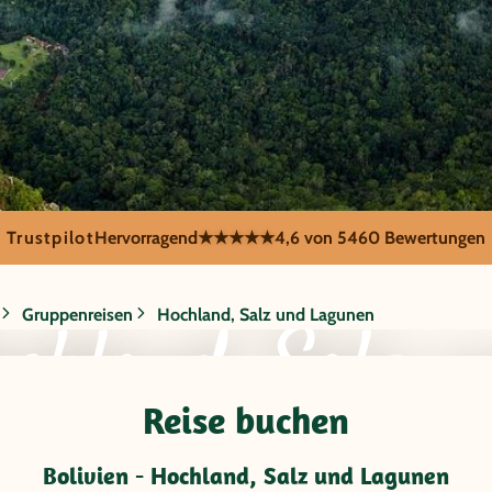
Trustpilot
Hervorragend
★★★★★
4,6 von 5
460 Bewertungen
Gruppenreisen
Hochland, Salz und Lagunen
ochland, Salz 
Reise buchen
Bolivien - Hochland, Salz und Lagunen