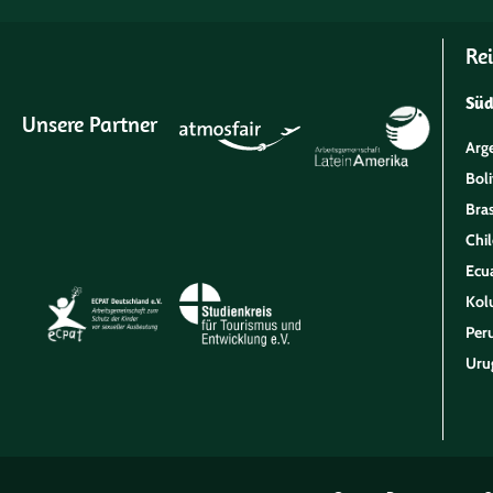
Rei
Sü
Unsere Partner
Arg
Boli
Bras
Chil
Ecu
Kol
Per
Uru