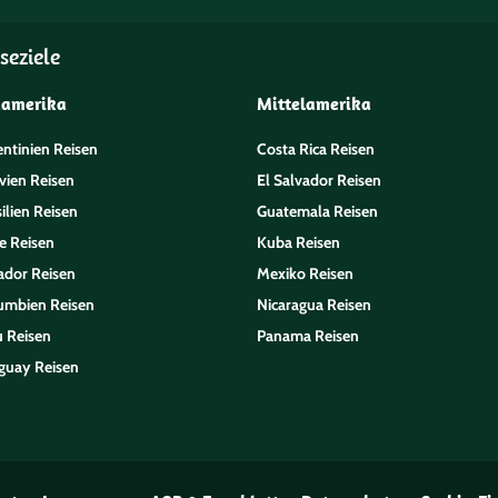
seziele
damerika
Mittelamerika
entinien Reisen
Costa Rica Reisen
vien Reisen
El Salvador Reisen
ilien Reisen
Guatemala Reisen
e Reisen
Kuba Reisen
ador Reisen
Mexiko Reisen
umbien Reisen
Nicaragua Reisen
u Reisen
Panama Reisen
guay Reisen