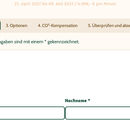
21. April 2027 bis 09. Mai 2027 / 4.999,- € pro Person
3. Optionen
4. CO²-Kompensation
5. Überprüfen und ab
tangaben sind mit einem * gekennzeichnet.
Nachname *