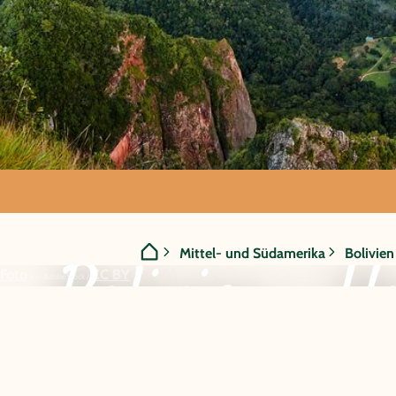
GRUPPENREISE:
Mittel- und Südamerika
Bolivien
Bolivien - H
Foto
CC BY
von AdobeStock /
Lagunen