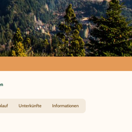
älder und
en
blauf
Unterkünfte
Informationen