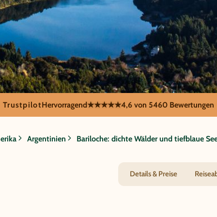
Trustpilot
Hervorragend
★★★★★
4,6 von 5
460 Bewertungen
ariloche: dichte W
erika
Argentinien
Bariloche: dichte Wälder und tiefblaue Se
Details & Preise
Reisea