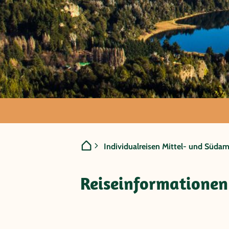
Argentinien - B
Individualreisen Mittel- und Südam
tiefblaue Seen
Reiseinformationen