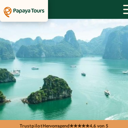
Trustpilot
Hervorragend
★★★★★
4,6 von 5