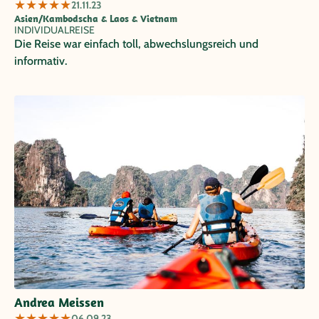
★
★
★
★
★
21.11.23
Asien/Kambodscha & Laos & Vietnam
INDIVIDUALREISE
Die Reise war einfach toll, abwechslungsreich und
informativ.
Andrea Meissen
★
★
★
★
★
06.09.23