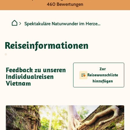
Vietnam - Spektakuläre N
460 Bewertungen
Spektakuläre Naturwunder im Herzen Vietnams
Reiseinformationen
Feedback zu unseren
Zur
Individualreisen
Reisewunschliste
hinzufügen
Vietnam