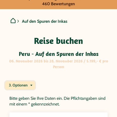
GRUPPENREISE:
460 Bewertungen
Peru - Auf den Spuren der
Auf den Spuren der Inkas
Reise buchen
Peru - Auf den Spuren der Inkas
06. November 2026 bis 28. November 2026 / 5.199,- € pro
Person
3. Optionen
Bitte geben Sie Ihre Daten ein. Die Pflichtangaben sind
mit einem * gekennzeichnet.