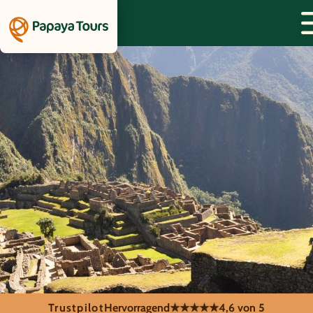
Trustpilot
Hervorragend
★★★★★
4,6 von 5