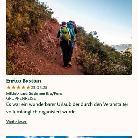
und die Menschen sind toll und ich werde auf jeden Fall
wiederkommen! Vielen lieben Dank Papaya Tours – es war
die bisher schönste Reise, die ich je gemacht habe!
Enrico Bastian
★
★
★
★
★
23.05.25
Mittel- und Südamerika/Peru
GRUPPENREISE
Es war ein wunderbarer Urlaub der durch den Veranstalter
vollumfänglich organisiert wurde
Weiterlesen