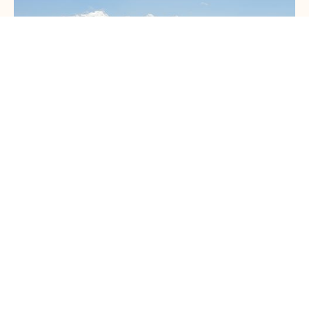
Hartmut Michael Behle
★
★
★
★
★
02.10.24
Mittel- und Südamerika/Peru
GRUPPENREISE
Wie erwartet, war Peru eine tolle, gut organisierte, sehr
vielfältige, "3-dimensionale" Reise mit einigem
Abenteuercharakter. Ein unvergessliches Erlebnis in Weite
und Höhe und eindrucksvoll diese Kultur und ihre
Vergangenheit kennen zu lernen. Eine der besten
Fernreisen, die wir bisher gemacht hatten.
Weiterlesen