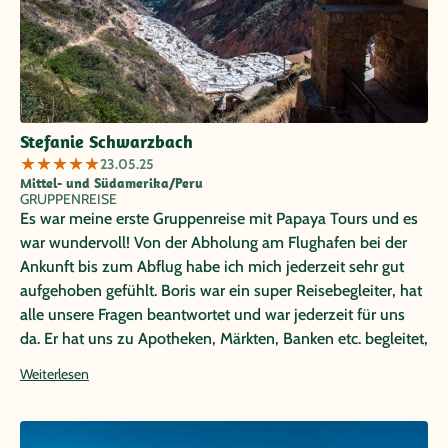
Stefanie Schwarzbach
★
★
★
★
★
23.05.25
Mittel- und Südamerika/Peru
GRUPPENREISE
Es war meine erste Gruppenreise mit Papaya Tours und es
war wundervoll! Von der Abholung am Flughafen bei der
Ankunft bis zum Abflug habe ich mich jederzeit sehr gut
aufgehoben gefühlt. Boris war ein super Reisebegleiter, hat
alle unsere Fragen beantwortet und war jederzeit für uns
da. Er hat uns zu Apotheken, Märkten, Banken etc. begleitet,
hat uns Restaurant-Empfehlungen gegeben oder uns beim
Weiterlesen
Übersetzen geholfen und war jederzeit, auch nach seinem
Feierabend, eine sehr gute Unterstützung, wenn wir Fragen
hatten oder Hilfe brauchten. Unsere beiden Hauptfahrer,