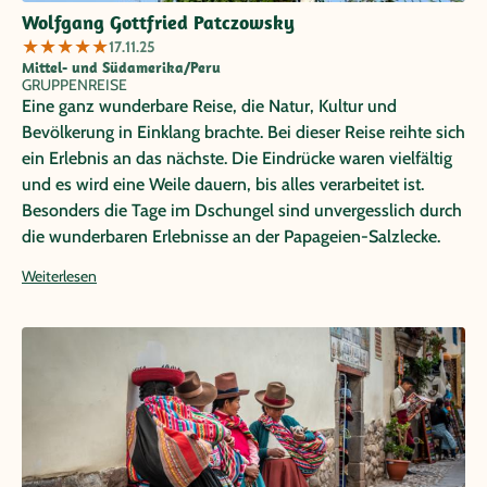
Wolfgang Gottfried Patczowsky
★
★
★
★
★
17.11.25
Mittel- und Südamerika/Peru
GRUPPENREISE
Eine ganz wunderbare Reise, die Natur, Kultur und
Bevölkerung in Einklang brachte. Bei dieser Reise reihte sich
ein Erlebnis an das nächste. Die Eindrücke waren vielfältig
und es wird eine Weile dauern, bis alles verarbeitet ist.
Besonders die Tage im Dschungel sind unvergesslich durch
die wunderbaren Erlebnisse an der Papageien-Salzlecke.
Die Unterkünfte waren allesamt gut und die Reiseroute
Weiterlesen
bestens gewählt. Der 2-tägige Inkatrail war anstrengend,
aber die Mühen Wert. Der Blick auf Machu Picchu
entschädigt. Auf frühes aufstehen muss man sich
einstellen-aber wir sind ja auf Abenteuer und nicht im
Strandurlaub.