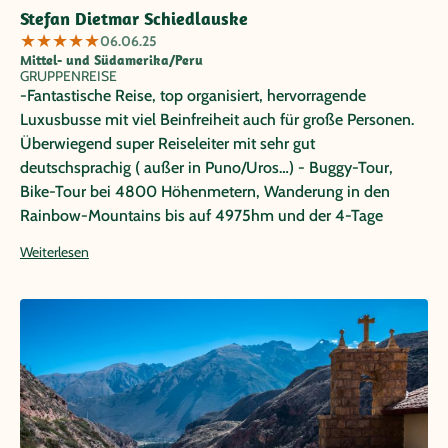
Stefan Dietmar Schiedlauske
★
★
★
★
★
06.06.25
Mittel- und Südamerika/Peru
GRUPPENREISE
-Fantastische Reise, top organisiert, hervorragende
Luxusbusse mit viel Beinfreiheit auch für große Personen.
Überwiegend super Reiseleiter mit sehr gut
deutschsprachig ( außer in Puno/Uros…) - Buggy-Tour,
Bike-Tour bei 4800 Höhenmetern, Wanderung in den
Rainbow-Mountains bis auf 4975hm und der 4-Tage
Inkatrail waren für mich die Highlights der Reise.
Weiterlesen