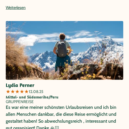
entsprechend gestalten. Wer sich etwas mehr körperlich
Weiterlesen
fordern möchte, dem kann ich die optionale Wanderung
zur Humantay Lagune empfehlen (Abbruch/Umkehr
jederzeit möglich).
Lydia Perner
★
★
★
★
★
12.08.25
Mittel- und Südamerika/Peru
GRUPPENREISE
Es war eine meiner schönsten Urlaubsreisen und ich bin
allen Menschen dankbar, die diese Reise ermöglicht und
gestaltet haben! So abwechslungsreich , interessant und
gut organisiert! Danke 🙏🏻