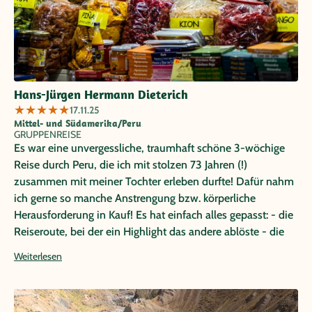
Hans-Jürgen Hermann Dieterich
★
★
★
★
★
17.11.25
Mittel- und Südamerika/Peru
GRUPPENREISE
Es war eine unvergessliche, traumhaft schöne 3-wöchige
Reise durch Peru, die ich mit stolzen 73 Jahren (!)
zusammen mit meiner Tochter erleben durfte! Dafür nahm
ich gerne so manche Anstrengung bzw. körperliche
Herausforderung in Kauf! Es hat einfach alles gepasst: - die
Reiseroute, bei der ein Highlight das andere ablöste - die
Guides (sehr kompetent und sympathisch) - die Gruppe
Weiterlesen
(sehr unkompliziert und wunderbar harmonisch) - die
Unterkünfte und das tolle peruanische Essen Am Ende war
ich zutiefst beeindruckt von einem faszinierenden Land