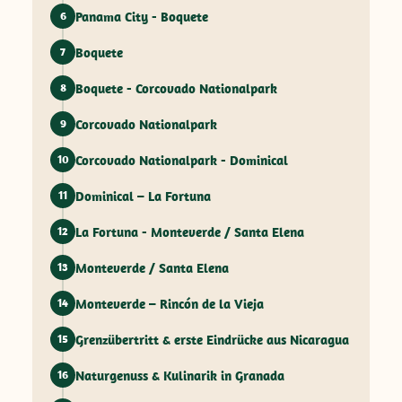
Panama City - Boquete
6
Boquete
7
Boquete - Corcovado Nationalpark
8
Corcovado Nationalpark
9
Corcovado Nationalpark - Dominical
10
Dominical – La Fortuna
11
La Fortuna - Monteverde / Santa Elena
12
Monteverde / Santa Elena
13
Monteverde – Rincón de la Vieja
14
Grenzübertritt & erste Eindrücke aus Nicaragua
15
Naturgenuss & Kulinarik in Granada
16