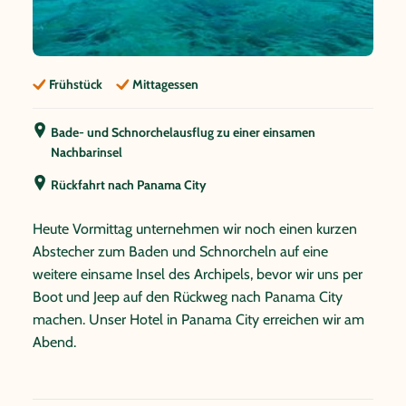
Kultur und Geschichte aber auch Probleme der Kunas,
beim Besuch eines ihrer Dörfer. Die Kunas haben den
Tourismus streng reguliert und es so geschafft ihre
Traditionen und ihre kulturelle Eigenständigkeit
Frühstück
Mittagessen
weitgehend zu bewahren. Durch die sehr einfachen
Begebenheiten und die etwas eigenwillige Art der
Bade- und Schnorchelausflug zu einer einsamen
Kunas bleiben die San Blas Inseln von großen
Nachbarinsel
Touristengruppen fast unberührt und können so ihren
Rückfahrt nach Panama City
einmaligen Charme erhalten.
Heute Vormittag unternehmen wir noch einen kurzen
Abstecher zum Baden und Schnorcheln auf eine
weitere einsame Insel des Archipels, bevor wir uns per
Boot und Jeep auf den Rückweg nach Panama City
machen. Unser Hotel in Panama City erreichen wir am
Abend.