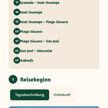
Granada – Insel Ometepe
17
Insel Ometepe
18
Insel Ometepe – Playa Sámara
19
Playa Sámara
20
Playa Sámara – San José
21
San José – Heimreise
22
Ankunft
23
Reisebeginn
1
Unterkunft
Tagesbeschreibung