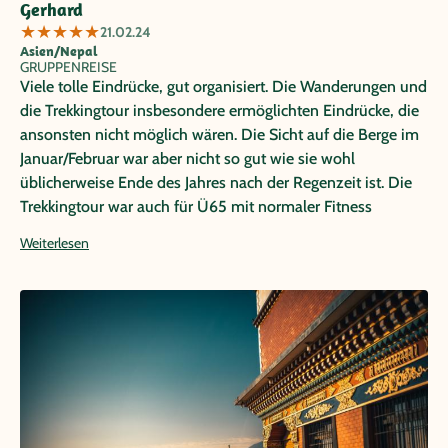
Gerhard
★
★
★
★
★
21.02.24
Asien/Nepal
GRUPPENREISE
Viele tolle Eindrücke, gut organisiert. Die Wanderungen und
die Trekkingtour insbesondere ermöglichten Eindrücke, die
ansonsten nicht möglich wären. Die Sicht auf die Berge im
Januar/Februar war aber nicht so gut wie sie wohl
üblicherweise Ende des Jahres nach der Regenzeit ist. Die
Trekkingtour war auch für Ü65 mit normaler Fitness
herausfordernd aber machbar. Und unser Guide Krishna
Weiterlesen
und der Fahrer Dev Tamang werden auch für andere
ausdrücklich weiterempfohlen!