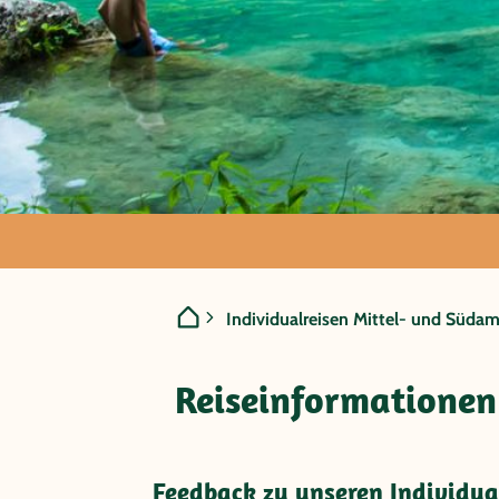
Guatemala/Hond
Individualreisen Mittel- und Südam
Maya-Kultur (10
Reiseinformationen
Feedback zu unseren Individu