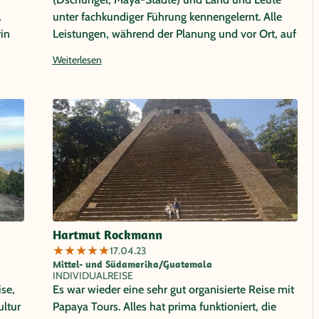
,
unter fachkundiger Führung kennengelernt. Alle
rin
Leistungen, während der Planung und vor Ort, auf
höchstem Niveau.
Weiterlesen
Hartmut Rockmann
★
★
★
★
★
17.04.23
Mittel- und Südamerika/Guatemala
INDIVIDUALREISE
ise,
Es war wieder eine sehr gut organisierte Reise mit
ultur
Papaya Tours. Alles hat prima funktioniert, die