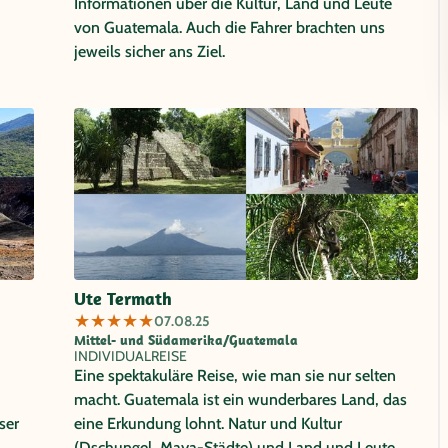
Informationen über die Kultur, Land und Leute
von Guatemala. Auch die Fahrer brachten uns
jeweils sicher ans Ziel.
Ute Termath
★
★
★
★
★
07.08.25
Mittel- und Südamerika/Guatemala
INDIVIDUALREISE
Eine spektakuläre Reise, wie man sie nur selten
macht. Guatemala ist ein wunderbares Land, das
ser
eine Erkundung lohnt. Natur und Kultur
(Dschungel, Maya-Städte) und Land und Leute