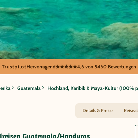
Trustpilot
Hervorragend
★★★★★
4,6 von 5
460 Bewertungen
uras - Hochland, 
erika
Guatemala
Hochland, Karibik & Maya-Kultur (100% pr
0% privatgeführt)
Details & Preise
Reisea
alreisen Guatemala/Honduras