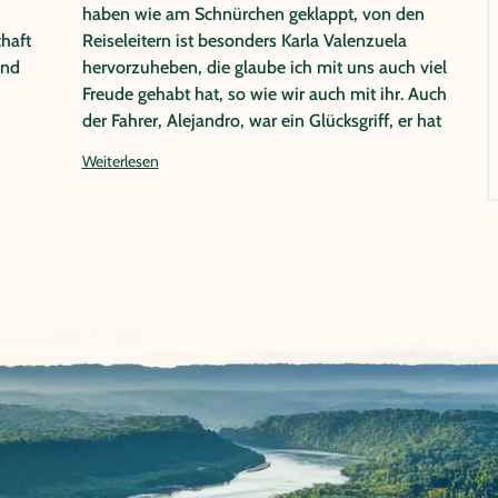
haben wie am Schnürchen geklappt, von den
haft
Reiseleitern ist besonders Karla Valenzuela
end
hervorzuheben, die glaube ich mit uns auch viel
Freude gehabt hat, so wie wir auch mit ihr. Auch
der Fahrer, Alejandro, war ein Glücksgriff, er hat
en
uns immer sehr angenehm gefahren, war immer
Weiterlesen
überpünktlich, freundlich und zuverlässig. Auch
der Humor hat bei beiden gepasst, unser Urlaub
ist dadurch noch schöner geworden! Nochmals
danke für die wunderbare Koordination und die
Geduld bei der Planung unserer Individual-Reise!