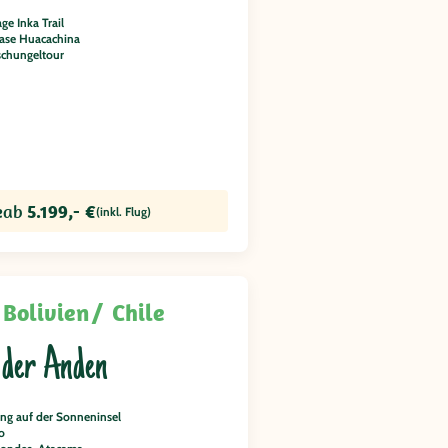
age Inka Trail
ase Huacachina
schungeltour
e
ab
5.199,- €
(inkl. Flug)
Bolivien
Chile
 der Anden
g auf der Sonneninsel
o