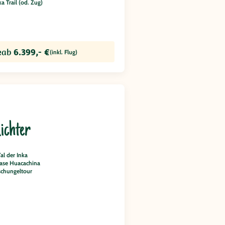
ka Trail (od. Zug)
e
ab
6.399,- €
(inkl. Flug)
ichter
Tal der Inka
ase Huacachina
schungeltour