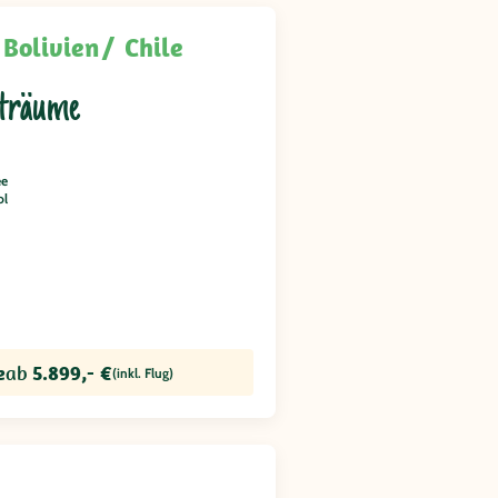
Bolivien
Chile
träume
ee
ol
e
ab
5.899,- €
(inkl. Flug)