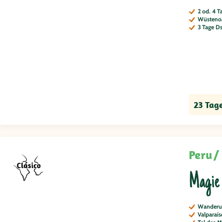
2 od. 4 T
Wüsteno
3 Tage D
23 Tag
Peru
Magie
Wanderun
Valparaís