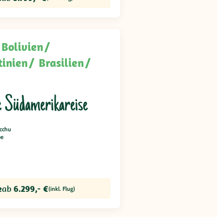
Bolivien
tinien
Brasilien
 Südamerikareise
cchu
ee
e
ab
6.299,- €
(inkl. Flug)