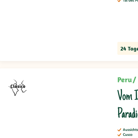
Tal des 
24 Tag
Peru
Vom In
Paradi
Aussicht
Cusco