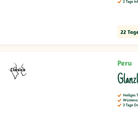
2 Tage In
22 Tag
Peru
Glanzl
Heiliges 
Wüsteno
3 Tage D