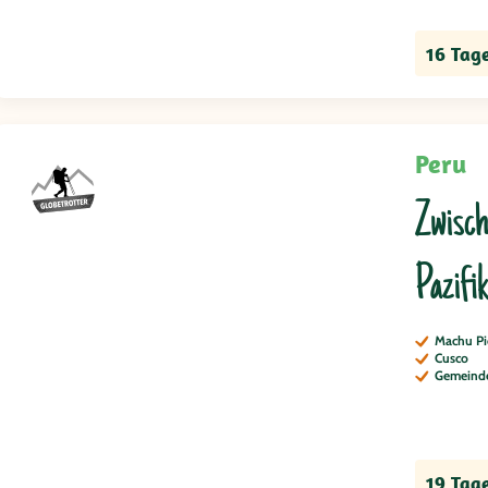
16 Tag
Peru
Zwisch
Pazifi
Machu Pi
Cusco
Gemeinde
19 Tag