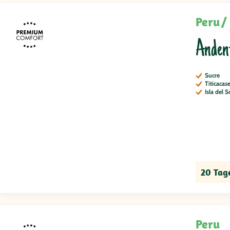
Peru
Anden
Sucre
Titicacas
Isla del S
20 Tag
Peru