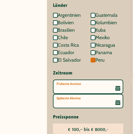
Länder
Argentinien
Guatemala
Bolivien
Kolumbien
Brasilien
Kuba
Chile
Mexiko
Costa Rica
Nicaragua
Ecuador
Panama
El Salvador
Peru
Zeitraum
Früheste Anreise
Späteste Abreise
Preisspanne
€ 100,– bis € 8000,-