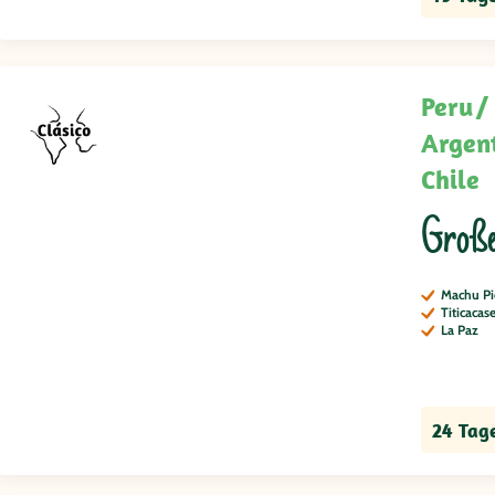
Peru
Argen
Chile
Große
Machu Pi
Titicacas
La Paz
24 Tag