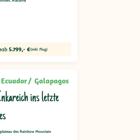
Mondes, Atacama
e
ab
5.799,- €
(inkl. Flug)
Ecuador
Galapagos
kareich ins letzte
es
splateau des Rainbow Mountain