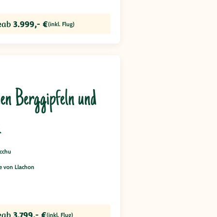
e
ab
3.999,- €
(inkl. Flug)
en Berggipfeln und
k
cchu
 von Llachon
e
ab
3.799,- €
(inkl. Flug)