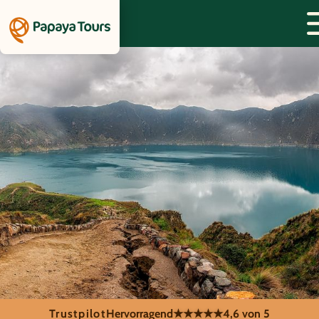
Trustpilot
Hervorragend
★★★★★
4,6 von 5