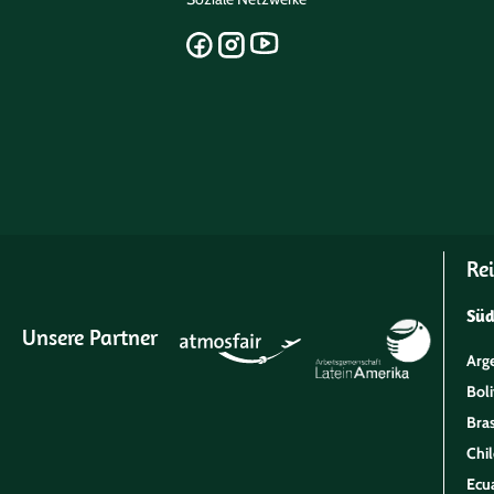
Rei
Sü
Unsere Partner
Arg
Boli
Bras
Chil
Ecu