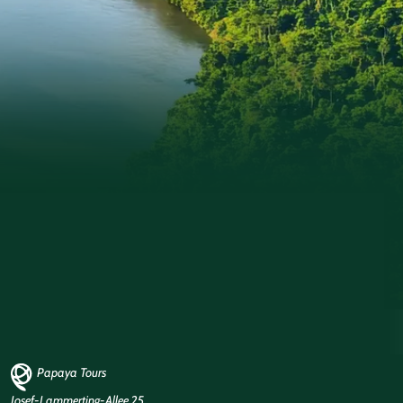
Papaya Tours
Josef-Lammerting-Allee 25