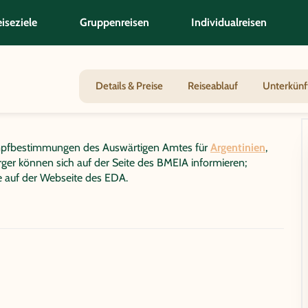
iseziele
Gruppenreisen
Individualreisen
e Argentinien/Bolivien/Chile - Wüste, Salz 
Details & Preise
Reiseablauf
Unterkünf
d Impfbestimmungen des Auswärtigen Amtes für
Argentinien
,
ürger können sich auf der Seite des BMEIA informieren;
te auf der Webseite des EDA.