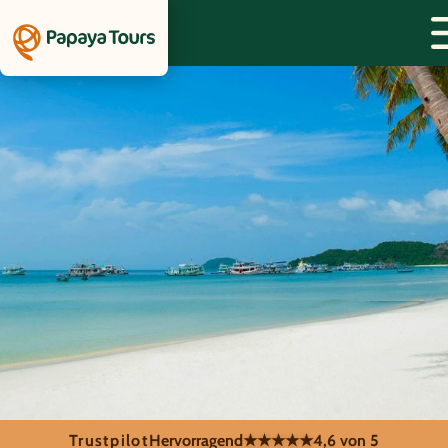
Trustpilot
Hervorragend
★★★★★
4,6 von 5