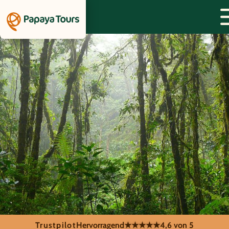
Trustpilot
Hervorragend
★★★★★
4,6 von 5