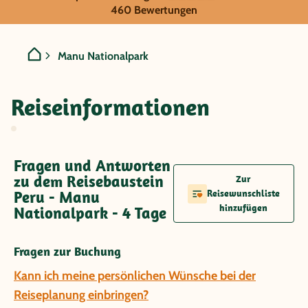
Peru - Manu Nationalpark
460 Bewertungen
Manu Nationalpark
Reiseinformationen
Fragen und Antworten
zu dem Reisebaustein
Zur
Peru - Manu
Reisewunschliste
hinzufügen
Nationalpark - 4 Tage
Fragen zur Buchung
Kann ich meine persönlichen Wünsche bei der
Reiseplanung einbringen?