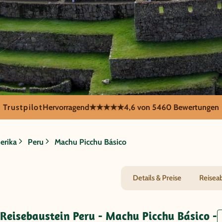
Trustpilot
Hervorragend
★★★★★
4,6 von 5
460 Bewertungen
achu Picc
erika
Peru
Machu Picchu Básico
Details & Preise
Reisea
eisebaustein Peru - Machu Picchu Básico -