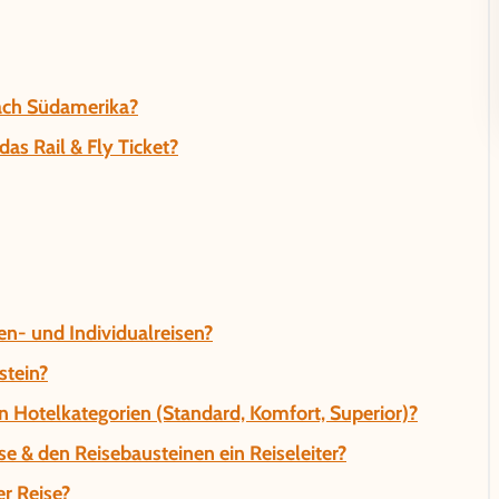
nach Südamerika?
as Rail & Fly Ticket?
n- und Individualreisen?
stein?
n Hotelkategorien (Standard, Komfort, Superior)?
se & den Reisebausteinen ein Reiseleiter?
r Reise?