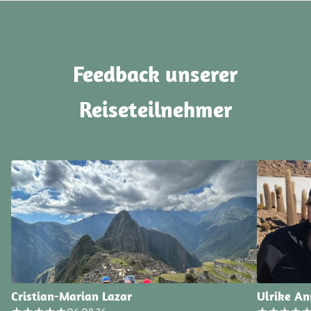
Feedback unserer
Reiseteilnehmer
Cristian-Marian Lazar
Ulrike A