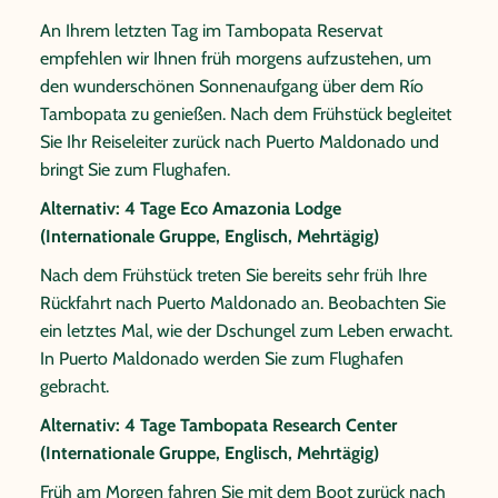
Tiere lernen werden, kommen Sie am Aussichtspunkt
An Ihrem letzten Tag im Tambopata Reservat
an und genießen von dort die einmalige Sicht über die
empfehlen wir Ihnen früh morgens aufzustehen, um
magischen, grünen Weiten des Amazonas-
den wunderschönen Sonnenaufgang über dem Río
Regenwaldes. Mit dem Kanu werden Sie anschließend
Tambopata zu genießen. Nach dem Frühstück begleitet
lautlos über den See und seine labyrinthartigen
Sie Ihr Reiseleiter zurück nach Puerto Maldonado und
Wasserstraßen gleiten. Zum Mittagessen werden Sie
bringt Sie zum Flughafen.
zurück in der Lodge sein und wer möchte, kann am
Alternativ: 4 Tage Eco Amazonia Lodge
Nachmittag an einem der optionalen Ausflüge
(Internationale Gruppe, Englisch, Mehrtägig)
teilnehmen: eine Führung im Botanischen Garten oder
ein erfrischendes Bad im Fluss. Am Abend erwartet Sie
Nach dem Frühstück treten Sie bereits sehr früh Ihre
ein leckeres Essen in der Lodge.
Rückfahrt nach Puerto Maldonado an. Beobachten Sie
ein letztes Mal, wie der Dschungel zum Leben erwacht.
Alternativ: 4 Tage Tambopata Research Center
In Puerto Maldonado werden Sie zum Flughafen
(Internationale Gruppe, Englisch, Mehrtägig)
gebracht.
Nach dem Frühstück entdecken Sie heute auf dem fünf
Alternativ: 4 Tage Tambopata Research Center
Kilometer langen Wanderweg “Tierra Firme” eine
(Internationale Gruppe, Englisch, Mehrtägig)
vollkommen andere Umgebung, die von kleinen und
schmaleren Bäumen auf Hügeln und steilen Hängen
Früh am Morgen fahren Sie mit dem Boot zurück nach