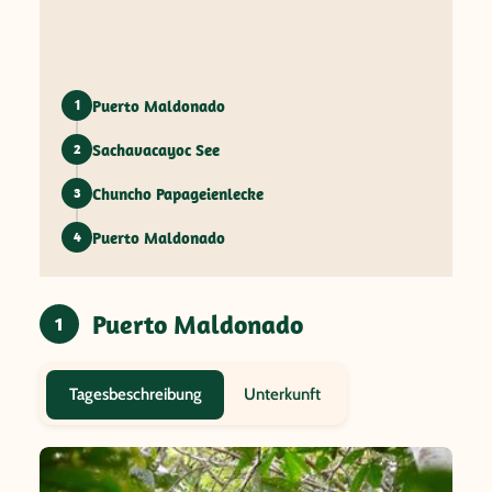
Puerto Maldonado
1
Sachavacayoc See
2
Chuncho Papageienlecke
3
Puerto Maldonado
4
Puerto Maldonado
1
Unterkunft
Tagesbeschreibung