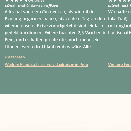
★
★
★
★
★
★
★
★
★
06.08.26
Mittel- und Südamerika/Peru
Mittel- und
Alles hat von dem Moment an, als wir mit der
Wir hatten 
Planung begonnen haben, bis zu dem Tag, an dem
Inka Trail) 
wir von unserer Reise zurückgekehrt sind, einfach
mit unglau
perfekt funktioniert. Wir verbrachten 2,5 Wochen in
Landschaft
Peru, und es hätten problemlos noch mehr sein
können, wenn der Urlaub endlos wäre. Alle
Menschen, die unsere Reise möglich gemacht
Weiterlesen
haben, angefangen bei Frau Ketz, unserer
Weitere Feedbacks zu Individualreisen in Peru
Weitere Feed
Reiseberaterin von Papaya in Deutschland, über
die lokale Partneragentur bis hin zu allen
Reiseleitern und Fahrern, die uns zu diesen
erstaunlichen Orten gebracht haben, waren äußerst
professionell, zuverlässig und freundlich. In den
Reiseunterlagen wurden wir darauf hingewiesen,
dass es bei Transfers gelegentlich zu kleinen
Verspätungen kommen könne. Das entsprach auch
unseren Erwartungen an ein lateinamerikanisches
Land. Während der gesamten 2,5 Wochen gab es