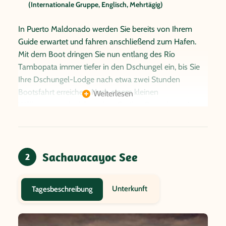
(Internationale Gruppe, Englisch, Mehrtägig)
In Puerto Maldonado werden Sie bereits von Ihrem
Guide erwartet und fahren anschließend zum Hafen.
Mit dem Boot dringen Sie nun entlang des Río
Tambopata immer tiefer in den Dschungel ein, bis Sie
Ihre Dschungel-Lodge nach etwa zwei Stunden
Bootsfahrt erreichen. Nach einem kleinen
Weiterlesen
Willkommensdrink beziehen Sie Ihre Bungalows. Am
späten Nachmittag unternimmt der Guide mit Ihnen
eine erste Exkursion in den geheimnisvollen
Lebensraum des Amazonasgebiets. Entdecken Sie
Sachavacayoc See
nachtaktive Tiere und lauschen Sie den Geräuschen des
2
Dschungels. Zum Abendessen erreichen Sie wieder die
Lodge.
Unterkunft
Tagesbeschreibung
Alternativ: 4 Tage Eco Amazonia Lodge
(Internationale Gruppe, Englisch, Mehrtägig)