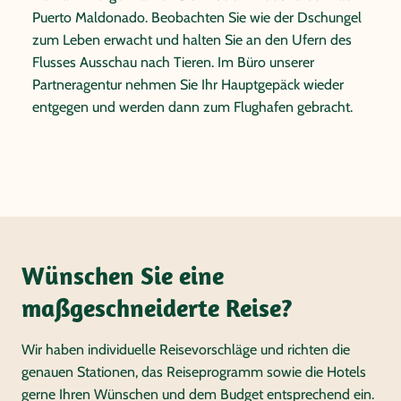
gekennzeichnet ist. Oft werden hier
Puerto Maldonado. Beobachten Sie wie der Dschungel
Braunrückentamarine gesichtet und mit etwas Glück
zum Leben erwacht und halten Sie an den Ufern des
können Sie auch einen Tapir erspähen. Nach dem
Flusses Ausschau nach Tieren. Im Büro unserer
Mittagessen gehen Sie den „Sumpfpalmen-Pfad“
Partneragentur nehmen Sie Ihr Hauptgepäck wieder
entlang, der sich an den Ausläufern eines Altwassersees
entgegen und werden dann zum Flughafen gebracht.
befindet. Die Palmen sind eine wichtige Nahrungsquelle
für Tiere; durch den vermehrten Reisanbau wird der
Lebensraum der Sumpfpalmen jedoch massiv bedroht.
Zum Abendessen kehren Sie zurück zur Lodge.
Genießen Sie die einmalige Geräuschkulisse des
Dschungels bei einem Cocktail an der Bar.
Wünschen Sie eine
maßgeschneiderte Reise?
Wir haben individuelle Reisevorschläge und richten die
genauen Stationen, das Reiseprogramm sowie die Hotels
gerne Ihren Wünschen und dem Budget entsprechend ein.