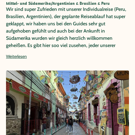
Mittel- und Südamerika/Argentinien & Brasilien & Peru
Wir sind super Zufrieden mit unserer Individualreise (Peru,
Brasilien, Argentinien), der geplante Reiseablauf hat super
geklappt, wir haben uns bei den Guides sehr gut
aufgehoben gefühlt und auch bei der Ankunft in
Südamerika wurden wir gleich herzlich willkommen
geheißen. Es gibt hier soo viel zusehen, jeder unserer
Reisetage hatte andere Highlights geboten, wir können
Weiterlesen
nicht sagen was uns am Besten gefallen hat. Auch das
Wetter war für unsere Vorstellung sehr gut :) (Reise im
September/Oktober) Zwar konnten wir nicht baden, dafür
war es nicht zu heiß. Es war eine Reise die wir sicherlich nie
vergessen werden und in sehr guter Erinnerung behalten
werden!