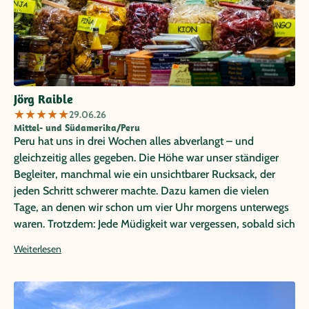
Jörg Raible
★
★
★
★
★
29.06.26
Mittel- und Südamerika/Peru
Peru hat uns in drei Wochen alles abverlangt – und
gleichzeitig alles gegeben. Die Höhe war unser ständiger
Begleiter, manchmal wie ein unsichtbarer Rucksack, der
jeden Schritt schwerer machte. Dazu kamen die vielen
Tage, an denen wir schon um vier Uhr morgens unterwegs
waren. Trotzdem: Jede Müdigkeit war vergessen, sobald sich
wieder ein neues Tal, ein Gipfel oder ein Dorf vor uns
Weiterlesen
öffnete. Was uns am meisten beeindruckt hat, war die
unglaubliche Vielfalt der Landschaften – von tiefen
Canyons über endlose Andenhochebenen bis hin zu den
stillen Weiten am Titicacasee. Dazu die Gastfreundschaft