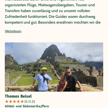
organisierten Flüge, Mietwagenübergaben, Touren und
Transfers haben zuverlässig und zu unserer vollsten
Zufriedenheit funktioniert. Die Guides waren durchweg
kompetent und gut. Besonders erwähnen möchten wir die
exzellenten Stadtführungen von Rodrigo Bosch (Santiago)
Weiterlesen
und Wim van Geenen (Buenos Aires). Lokal wurden wir
bestens durch die Partneragentur Laventure betreut und
unkompliziert unterstützt. Die Hotels waren durchweg gut
und passend. Ein Highlight war das Gomero auf Rapa Nui,
eine tolle Anlage mit sehr familiärer Atmosphäre. Alles in
Allem eine rundherum gelungene und begeisternde Reise
voller neuer Eindrücke und Erlebnise. Wir würden jederzeit
wieder mit Papaya Tours reisen.
Thomas Beisel
★
★
★
★
★
25.11.25
Mittel- und Südamerika/Peru