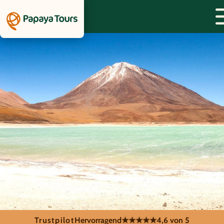
Trustpilot
Hervorragend
★★★★★
4,6 von 5