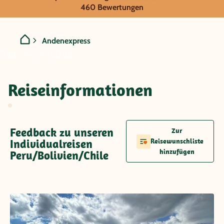
Peru/Bolivien/Chile - Ande
460 Bewertungen
Andenexpress
Foto
CC BY
von [Alexandre] /
Reiseinformationen
Feedback zu unseren
Zur
Individualreisen
Reisewunschliste
hinzufügen
Peru/Bolivien/Chile