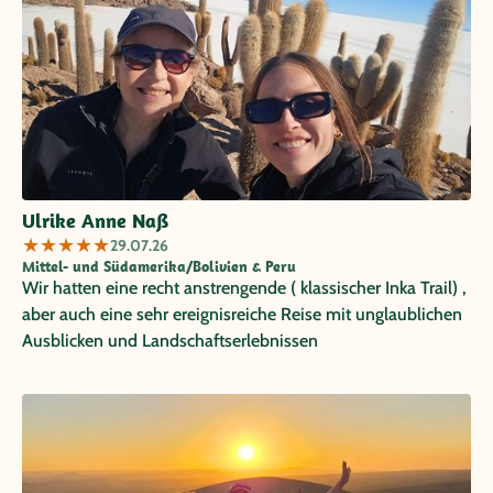
professionell, zuverlässig und freundlich. In den
Reiseunterlagen wurden wir darauf hingewiesen, dass es
bei Transfers gelegentlich zu kleinen Verspätungen
kommen könne. Das entsprach auch unseren Erwartungen
an ein lateinamerikanisches Land. Während der gesamten
2,5 Wochen gab es jedoch nicht die kleinste Verzögerung
oder Wartezeit für uns. Hervorragend organisiert – ein
herzliches Dankeschön an alle, die zu dieser wunderbaren
Ulrike Anne Naß
Reise beigetragen haben!
★
★
★
★
★
29.07.26
Mittel- und Südamerika/Bolivien & Peru
Wir hatten eine recht anstrengende ( klassischer Inka Trail) ,
aber auch eine sehr ereignisreiche Reise mit unglaublichen
Ausblicken und Landschaftserlebnissen