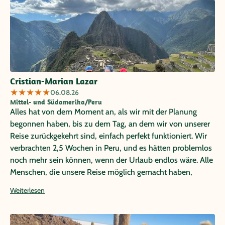
Cristian-Marian Lazar
★
★
★
★
★
06.08.26
Mittel- und Südamerika/Peru
Alles hat von dem Moment an, als wir mit der Planung
begonnen haben, bis zu dem Tag, an dem wir von unserer
Reise zurückgekehrt sind, einfach perfekt funktioniert. Wir
verbrachten 2,5 Wochen in Peru, und es hätten problemlos
noch mehr sein können, wenn der Urlaub endlos wäre. Alle
Menschen, die unsere Reise möglich gemacht haben,
angefangen bei Frau Ketz, unserer Reiseberaterin von
Weiterlesen
Papaya in Deutschland, über die lokale Partneragentur bis
hin zu allen Reiseleitern und Fahrern, die uns zu diesen
erstaunlichen Orten gebracht haben, waren äußerst