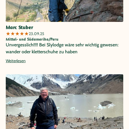
Einsatz – danke an das gesamte Team!
Marc Stuber
★
★
★
★
★
23.09.25
Mittel- und Südamerika/Peru
Unvergesslich!!!! Bei Slylodge wäre sehr wichtig gewesen:
wander oder kletterschuhe zu haben
Weiterlesen