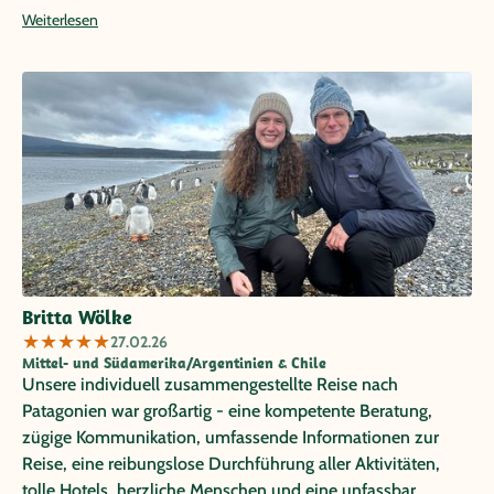
war sehr kompetent und hilfreich! Das Ergebnis eine
Weiterlesen
Traumreise mit vielen unvergesslichen Erlebnissen und
Eindrücken. Alle unsere gebuchten Aktivitäten verliefen
pünktlich und zuverlässig. Besonders erwähnen möchten
wir die ausgezeichneten Stadtführungen in Valparaiso mit
Camilo Pereda und in Buenos Aires mit Bruna Monserrat.
Es gab unzählig viele schöne Höhepunkte auf dieser Reise,
einzigartige Landschaften, lebendige Städte, schöne und
immer zentral gelegene Hotels und natürlich viele
freundliche Menschen! Vielen Dank für die perfekte
Organisation! Carmen-Regina und Egbert Brodengeier
Britta Wölke
★
★
★
★
★
27.02.26
Mittel- und Südamerika/Argentinien & Chile
Unsere individuell zusammengestellte Reise nach
Patagonien war großartig - eine kompetente Beratung,
zügige Kommunikation, umfassende Informationen zur
Reise, eine reibungslose Durchführung aller Aktivitäten,
tolle Hotels, herzliche Menschen und eine unfassbar