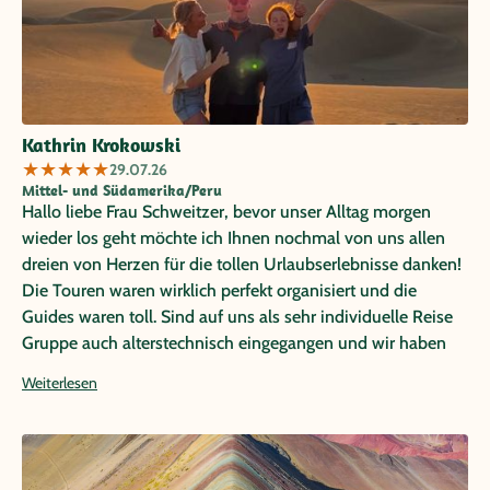
Kathrin Krokowski
★
★
★
★
★
29.07.26
Mittel- und Südamerika/Peru
Hallo liebe Frau Schweitzer, bevor unser Alltag morgen
wieder los geht möchte ich Ihnen nochmal von uns allen
dreien von Herzen für die tollen Urlaubserlebnisse danken!
Die Touren waren wirklich perfekt organisiert und die
Guides waren toll. Sind auf uns als sehr individuelle Reise
Gruppe auch alterstechnisch eingegangen und wir haben
uns mehr als wohl gefühlt. Vorallem mein Vater hat sich
Weiterlesen
sehr wohl gefühlt dessen Traum diese Reise war! Ganz
herzliche Grüße von uns aus Kassel!