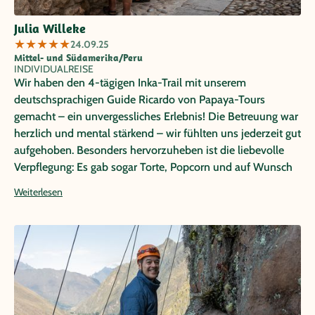
Julia Willeke
★
★
★
★
★
24.09.25
Mittel- und Südamerika/Peru
INDIVIDUALREISE
Wir haben den 4-tägigen Inka-Trail mit unserem
deutschsprachigen Guide Ricardo von Papaya-Tours
gemacht – ein unvergessliches Erlebnis! Die Betreuung war
herzlich und mental stärkend – wir fühlten uns jederzeit gut
aufgehoben. Besonders hervorzuheben ist die liebevolle
Verpflegung: Es gab sogar Torte, Popcorn und auf Wunsch
leckeres vegetarisches Essen. Das gesamte Team war
Weiterlesen
unglaublich freundlich und aufmerksam. Sie klatschten
täglich bei unserer Ankunft Beifall, versorgten uns in den
kalten Nächten mit Wärmflaschen und sorgten für eine tolle
Atmosphäre. Einziger Kritikpunkt: Die sanitären Anlagen in
den Camps waren sehr einfach und leider nicht besonders
sauber – hier wäre etwas mehr Komfort wünschenswert.
Insgesamt aber eine großartige Tour mit viel Herz und