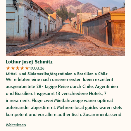
Lothar Josef Schmitz
★
★
★
★
★
19.03.26
Mittel- und Südamerika/Argentinien & Brasilien & Chile
Wir erlebten eine nach unseren ersten Ideen exzellent
ausgearbeitete 28- tägige Reise durch Chile, Argentinien
und Brasilien. Insgesamt 13 verschiedene Hotels, 7
inneramerik. Flüge zwei Mietfahrzeuge waren optimal
aufeinander abgestimmt. Mehrere local guides waren stets
kompetent und vor allem authentisch. Zusammenfassend
können wir Papayareisen nach unserer ersten Erfahrung in
Weiterlesen
2020 (Mietwagenreise durch Costa Rica) uneingeschränkt