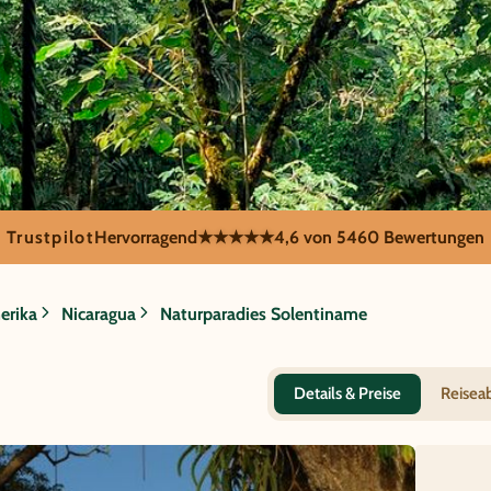
Trustpilot
Hervorragend
★★★★★
4,6 von 5
460 Bewertungen
 Naturparadies
erika
Nicaragua
Naturparadies Solentiname
Details & Preise
Reisea
Tierbe