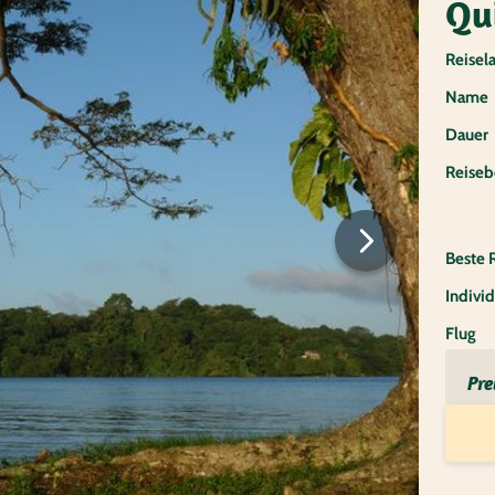
Qu
Reisel
Name
Dauer
Reiseb
Beste 
Individ
Flug
Pre