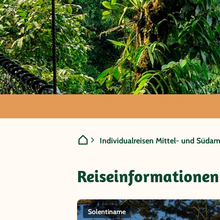
Nicaragua -
Individualreisen Mittel- und Südam
Solentiname
Reiseinformationen
Solentiname