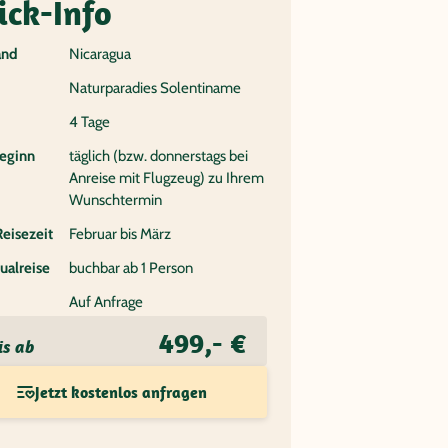
ick-Info
and
Nicaragua
Naturparadies Solentiname
4 Tage
eginn
täglich (bzw. donnerstags bei
Anreise mit Flugzeug) zu Ihrem
Wunschtermin
Reisezeit
Februar bis März
ualreise
buchbar ab 1 Person
Auf Anfrage
499,- €
is ab
Jetzt kostenlos anfragen