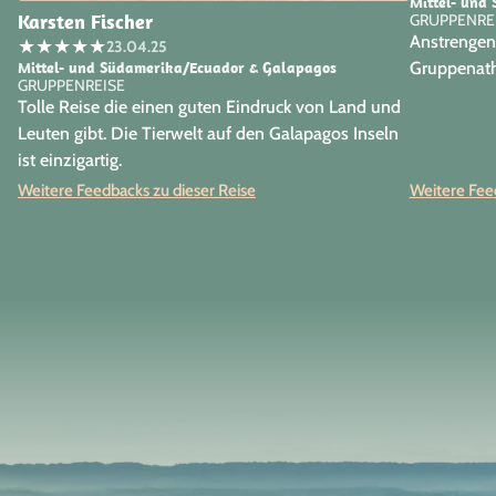
Mittel- und
Karsten Fischer
GRUPPENRE
Anstrengend
★
★
★
★
★
23.04.25
Mittel- und Südamerika/Ecuador & Galapagos
Gruppenat
GRUPPENREISE
Tolle Reise die einen guten Eindruck von Land und
Leuten gibt. Die Tierwelt auf den Galapagos Inseln
ist einzigartig.
Weitere Feedbacks zu dieser Reise
Weitere Feed