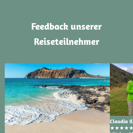
Feedback unserer
Reiseteilnehmer
Claudia Il
★
★
★
★