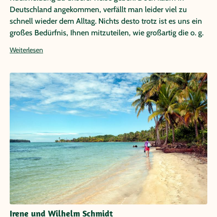
Deutschland angekommen, verfällt man leider viel zu
schnell wieder dem Alltag. Nichts desto trotz ist es uns ein
großes Bedürfnis, Ihnen mitzuteilen, wie großartig die o. g.
Reise für uns war. Das war auch Grund genug, spontan die
Weiterlesen
nächste Reise (Argentinien in 2017) zu buchen! Die
zurückliegende Reise war sehr gut organisiert und die
Unterkünfte waren im Schnitt gut (eines der Hotelzimmer
war zu zweit einfach zu klein, sodass man sich entscheiden
musste, entweder den Koffer zu öffnen, oder die
Badezimmertür freizuhalten. Ein anderes Zimmer war
leider recht ungepflegt). Leider hatten wir nicht die
Möglichkeit, im Regenwald zu nächtigen; vergleichen mit
unserer Reise Ecuador/Galapagos hat das tatsächlich
gefehlt. Ganz besonders liegt uns am Herzen, an dieser
Stelle unsere Reiseleiterin „Elizabeth/Liz“, die uns in
Panama begleitet hat, in jeder Hinsicht zu loben: „Liz“ hat
uns mit einem freudigen Lächeln am Flughafen empfangen
und mit „feuchten Augen“ an die Grenze nach Nicaragua
Irene und Wilhelm Schmidt