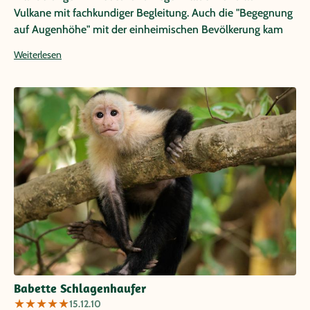
Vulkane mit fachkundiger Begleitung. Auch die "Begegnung
auf Augenhöhe" mit der einheimischen Bevölkerung kam
nicht zu kurz. Wir werden alles noch lange gut in
Weiterlesen
Erinnerung behalten!
Babette Schlagenhaufer
★
★
★
★
★
15.12.10