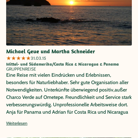
Michael Geue und Martha Schneider
★
★
★
★
★
31.03.15
Mittel- und Südamerika/Costa Rica & Nicaragua & Panama
GRUPPENREISE
Eine Reise mit vielen Eindrücken und Erlebnissen,
besonders für Naturliebhaber. Sehr gute Organisation aller
Notwendigkeiten. Unterkünfte überwiegend positiv,außer
Charco Verde auf Ometepe. Freundlichkeit und Service stark
verbesserungswürdig. Unprofessionelle Arbeitsweise dort.
Anja für Panama und Adrian für Costa Rica und Nicaragua
als Reiseleitung Note 1. Adrian beeindruckte uns mit seinem
Weiterlesen
Wissen über Flora ,Fauna und Kultur.Ebenso seine
freundliche Art und seine Deutschkenntnisse überzeugten