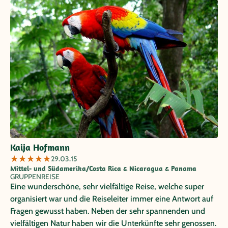
uns auf beeindruckende Weise. Der Schwerpunkt der Reise
liegt auf Erlebnis nicht auf Erholung.Dafür wird man mit
veritablen Eindrücken belohnt. Wir können diese Reise
bestens empfehlen. Es war bereits unsere 2. Reise mit
Papaya Tours und bestimmt nicht die letzte Papaya Tour.
Kaija Hofmann
★
★
★
★
★
29.03.15
Mittel- und Südamerika/Costa Rica & Nicaragua & Panama
GRUPPENREISE
Eine wunderschöne, sehr vielfältige Reise, welche super
organisiert war und die Reiseleiter immer eine Antwort auf
Fragen gewusst haben. Neben der sehr spannenden und
vielfältigen Natur haben wir die Unterkünfte sehr genossen.