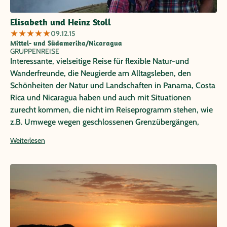
Elisabeth und Heinz Stoll
★
★
★
★
★
09.12.15
Mittel- und Südamerika/Nicaragua
GRUPPENREISE
Interessante, vielseitige Reise für flexible Natur-und
Wanderfreunde, die Neugierde am Alltagsleben, den
Schönheiten der Natur und Landschaften in Panama, Costa
Rica und Nicaragua haben und auch mit Situationen
zurecht kommen, die nicht im Reiseprogramm stehen, wie
z.B. Umwege wegen geschlossenen Grenzübergängen,
Gewitterregen, eingestürzten Brücken, kein Bus beim
Weiterlesen
Grenzübertritt in Nicaragua). Die eindrucksvollsten Fotos,
sind dort entstanden, wo man es nicht erwartet hat. Die
vielen, abwechslungsreichen Reiseerlebnisse - nachhaltige
Erinnerungen.