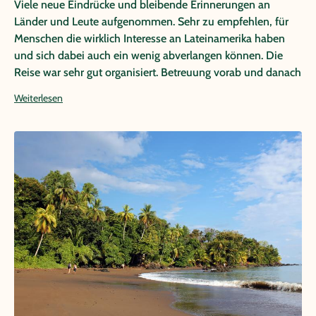
Viele neue Eindrücke und bleibende Erinnerungen an
Länder und Leute aufgenommen. Sehr zu empfehlen, für
Menschen die wirklich Interesse an Lateinamerika haben
und sich dabei auch ein wenig abverlangen können. Die
Reise war sehr gut organisiert. Betreuung vorab und danach
war sehr gut. Die Reiseunterlagen in Deutschland bzw. in
Weiterlesen
den einzelnen Ländern waren erstklassig aufbereitet. Die
Reiseleiter und Fahrer waren top. Man konnte sich rundum
gut betreut fühlen. Die Route bietet eine Menge
Abwechslung, ist aber wie in der Reisebeschreibung gesagt,
keine Wellnessreise.