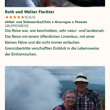
hat viele Sonderwünsche erfüllt und war immer für uns da!
Lieben Dank dafür! Dank dieser großartigen Reiseleitung,
Ruth und Walter Fiechter
gepaart mit der sehr guten Organisation und einer Auswahl
★
★
★
★
★
15.12.15
an wunderschönen Ausflügen, haben wir drei
Mittel- und Südamerika/Chile & Nicaragua & Panama
GRUPPENREISE
wunderschöne Länder kennen- und schätzen gelernt! Wir
Die Reise war, wie beschrieben, sehr natur- und landesnah.
werden „Papaya-Reisen“ uneingeschränkt weiterempfehlen
Die Reise mit einem öffentlichen Linienbus, mit einer
und freuen uns auf die nächste und dritte Reise im
kleinen Fähre und die nicht immer einfachen
kommenden Jahr!
Grenzübertritte verschafften Einblick in die Lebensweise
der Einheimischen.