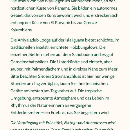
Die Inseln von San Blas liegen im Karibischen Meer, an der
nordöstlichen Küste von Panama. Sie bilden ein autonomes
Gebiet, das von den Kuna bewohnt wird, und erstrecken sich
entlang der Küste von El Porvenir bis zur Grenze
Kolumbiens.
Die Arriyaladub Lodge auf der Isla Iguana bietet schlichte, im
traditionellen Inselstil errichtete Holzbungalows. Die
einzelnen Betten stehen auf dem Sandboden und es gibt
Gemeinschaftsbäder. Die Unterkünfte sind einfach, aber
sauber, mit Palmendächern und in direkter Nähe zum Meer.
Bitte beachten Sie: ein Stromanschluss ist hier nur wenige
Stunden am Tag verfügbar, laden Sie Ihre technischen
Geräte am besten am Tag vorher auf. Die tropische
Umgebung, entspannte Atmosphäre und das Leben im
Rhythmus der Natur erinnern an vergangene
Entdeckerzeiten – ein Erlebnis, das Sie begeistern wird.
Die Verpflegung mit Frühstück, Mittag- und Abendessen wird
von der dort lebenden Guna-Familie zubereitet. Es handelt