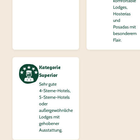
komfortable
Lodges,
Hosterias
und
Posadas mit
besonderem
Flair.
Kategorie
Superior
Sehr gute
4‑Sterne-Hotels,
5‑Sterne-Hotels
oder
außergewöhnliche
Lodges mit
gehobener
Ausstattung.