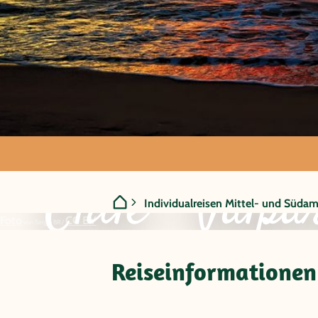
Chile - Valpa
Individualreisen Mittel- und Südam
Foto
CC BY
von Sergio BR /
Kulinarik
Reiseinformationen