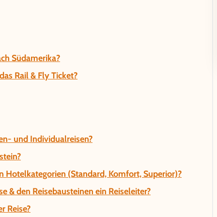
nach Südamerika?
as Rail & Fly Ticket?
n- und Individualreisen?
stein?
n Hotelkategorien (Standard, Komfort, Superior)?
se & den Reisebausteinen ein Reiseleiter?
r Reise?