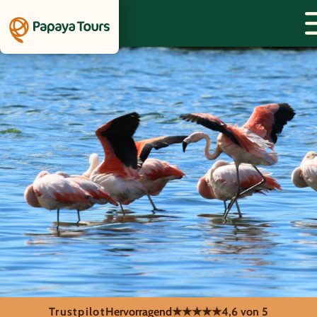
Trustpilot
Hervorragend
★★★★★
4,6 von 5