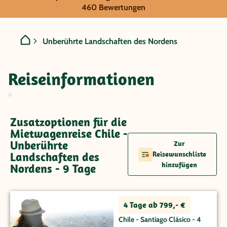
Chile - Unberührte Landsc
460 Bewertungen
Unberührte Landschaften des Nordens
Reiseinformationen
Zusatzoptionen für die
Mietwagenreise Chile -
Unberührte
Zur
Landschaften des
Reisewunschliste
hinzufügen
Nordens - 9 Tage
4 Tage ab 799,- €
Chile - Santiago Clásico - 4