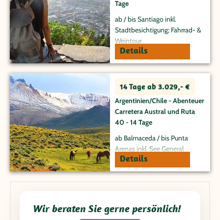
Tage
ab / bis Santiago inkl.
Stadtbesichtigung; Fahrrad- &
Weintour
Details
14 Tage ab 3.029,- €
Argentinien/Chile - Abenteuer
Carretera Austral und Ruta
40 - 14 Tage
ab Balmaceda / bis Punta
Arenas inkl. See General
Details
Carrera; Perito Moreno
Gletscher; Torres del Paine
Wir beraten Sie gerne persönlich!