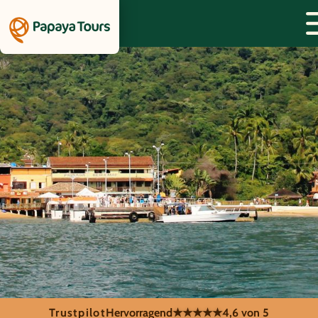
Trustpilot
Hervorragend
★★★★★
4,6 von 5