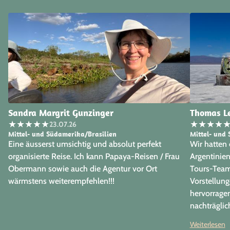
Sandra Margrit Gunzinger
Thomas L
★
★
★
★
★
★
★
★
★
23.07.26
Mittel- und Südamerika/Brasilien
Mittel- und 
Eine äusserst umsichtig und absolut perfekt
Wir hatten
organisierte Reise. Ich kann Papaya-Reisen / Frau
Argentinie
Obermann sowie auch die Agentur vor Ort
Tours-Team 
wärmstens weiterempfehlen!!!
Vorstellun
hervorrage
nachträgli
freuen uns 
Weiterlesen