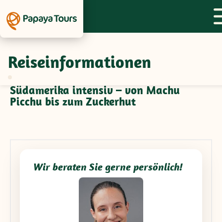
Reiseinformationen
Feedback zur Gruppenreise
Peru/Bolivien/Argentinien/Brasilien -
Südamerika intensiv – von Machu
Picchu bis zum Zuckerhut
Wir beraten Sie gerne persönlich!