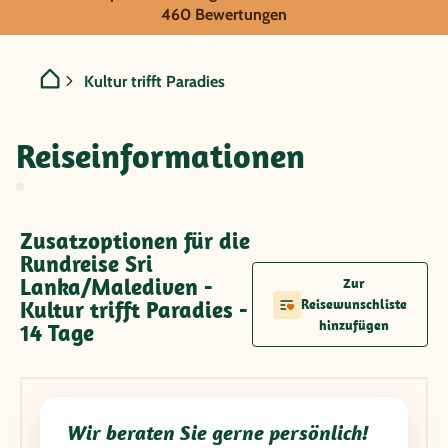
Sri Lanka/Malediven - Kult
460 Bewertungen
Kultur trifft Paradies
Reiseinformationen
Zusatzoptionen für die
Rundreise Sri
Lanka/Malediven -
Zur
Kultur trifft Paradies -
Reisewunschliste
hinzufügen
14 Tage
Wir beraten Sie gerne persönlich!