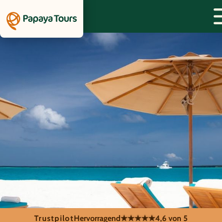
Trustpilot
Hervorragend
★★★★★
4,6 von 5