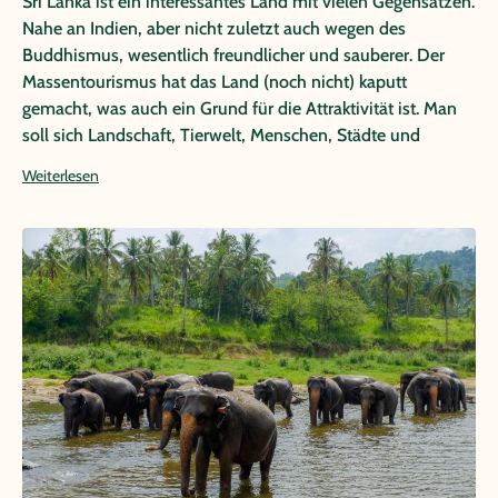
Sri Lanka ist ein interessantes Land mit vielen Gegensätzen.
Nahe an Indien, aber nicht zuletzt auch wegen des
Buddhismus, wesentlich freundlicher und sauberer. Der
Massentourismus hat das Land (noch nicht) kaputt
gemacht, was auch ein Grund für die Attraktivität ist. Man
soll sich Landschaft, Tierwelt, Menschen, Städte und
ländliche Dörfer, geschichtliche Stätten und Kultur
Weiterlesen
anschauen. Ayurveda, Yoga und Meditation sind auch zu
empfehlen. Alles in allem ein sehr bereisenwertes Land!