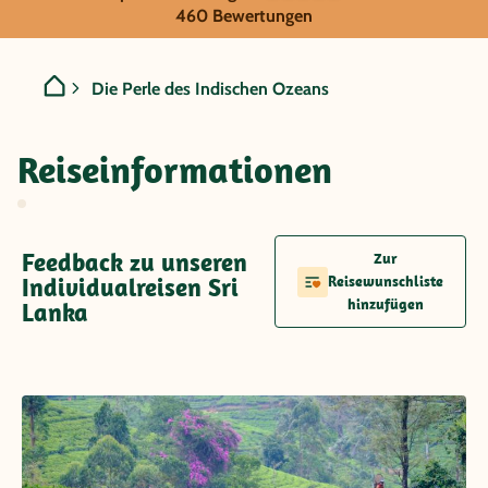
Sri Lanka - Die Perle des 
460 Bewertungen
Die Perle des Indischen Ozeans
Reiseinformationen
Feedback zu unseren
Zur
Individualreisen Sri
Reisewunschliste
hinzufügen
Lanka