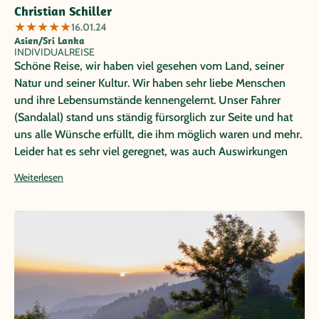
Christian Schiller
★
★
★
★
★
16.01.24
Asien/Sri Lanka
INDIVIDUALREISE
Schöne Reise, wir haben viel gesehen vom Land, seiner
Natur und seiner Kultur. Wir haben sehr liebe Menschen
und ihre Lebensumstände kennengelernt. Unser Fahrer
(Sandalal) stand uns ständig fürsorglich zur Seite und hat
uns alle Wünsche erfüllt, die ihm möglich waren und mehr.
Leider hat es sehr viel geregnet, was auch Auswirkungen
auf das Programm hatte, wobei die Agentur vorort sehr
Weiterlesen
flexibel auf unsere Änderungswünsche reagiert hat. In der
Badewoche war der viele Regen aber halt unausweichlich.
Schade, aber in einem El Nino-Jahr leider möglich.