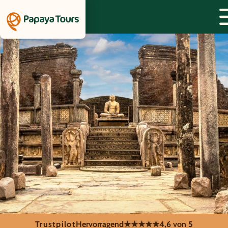
Trustpilot
Hervorragend
★★★★★
4,6 von 5