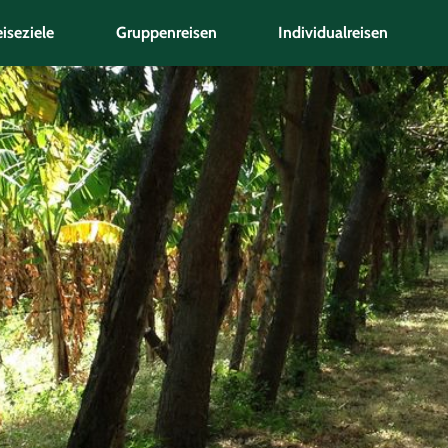
iseziele
Gruppenreisen
Individualreisen