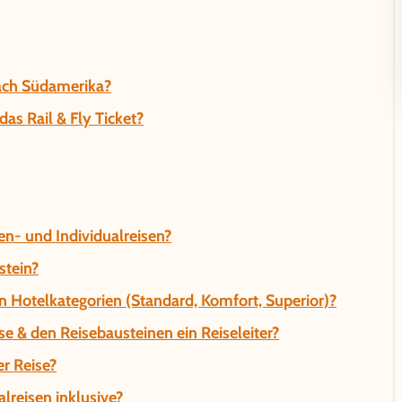
nach Südamerika?
as Rail & Fly Ticket?
n- und Individualreisen?
stein?
n Hotelkategorien (Standard, Komfort, Superior)?
se & den Reisebausteinen ein Reiseleiter?
r Reise?
lreisen inklusive?