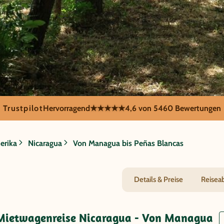
Trustpilot
Hervorragend
★★★★★
4,6 von 5
460 Bewertungen
on Managua bis 
erika
Nicaragua
Von Managua bis Peñas Blancas
Details & Preise
Reisea
 Mietwagenreise Nicaragua - Von Managua