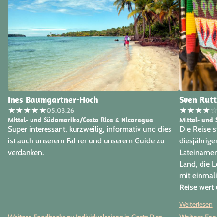
Ines Baumgartner-Hoch
Sven Rutt
★
★
★
★
★
★
★
★
★
05.03.26
Mittel- und Südamerika/Costa Rica & Nicaragua
Mittel- und
Super interessant, kurzweilig, informativ und dies
Die Reise st
ist auch unserem Fahrer und unserem Guide zu
diesjährige
verdanken.
Lateinameri
Land, die L
mit einmali
Reise wert 
Vielen Dank
Weiterlesen
der Reise u