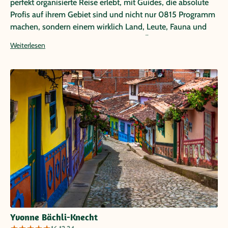
perfekt organisierte Reise erlebt, mit Guides, die absolute
Profis auf ihrem Gebiet sind und nicht nur 0815 Programm
machen, sondern einem wirklich Land, Leute, Fauna und
Flora sowie Geschichte näher bringen. Über die absoluten
Weiterlesen
Highlights der Reise teilen sich die Meinungen auf
höchstem Niveau. Wir haben uns zu jedem Zeitpunkt
bestens aufgehoben, betreut und sicher gefühlt. Die
ausgewählten Hotels haben unsere Erwartungen mehr als
erfüllt, die Transfers haben mehr als perfekt geklappt und
so konnten wir in drei Wochen zwar bei weitem nicht alles,
aber doch sehr viel von dem wunderbaren Land Kolumbien
erleben und erfahren. Für unsere nächste Reise - die wir mit
Sicherheit machen werden - werden wir uns jedenfalls
wieder vertrauensvoll an Papaya Tours wenden :)
Yvonne Bächli-Knecht