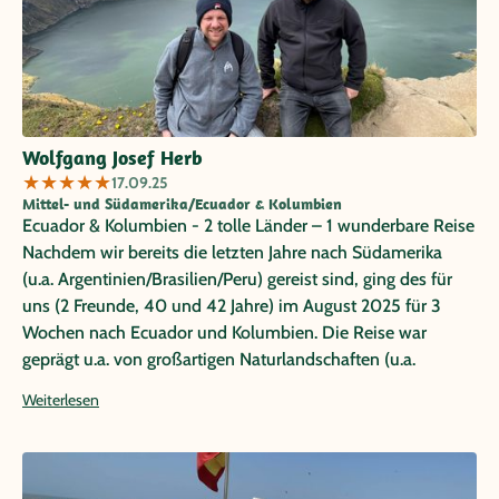
Wolfgang Josef Herb
★
★
★
★
★
17.09.25
Mittel- und Südamerika/Ecuador & Kolumbien
Ecuador & Kolumbien - 2 tolle Länder – 1 wunderbare Reise
Nachdem wir bereits die letzten Jahre nach Südamerika
(u.a. Argentinien/Brasilien/Peru) gereist sind, ging des für
uns (2 Freunde, 40 und 42 Jahre) im August 2025 für 3
Wochen nach Ecuador und Kolumbien. Die Reise war
geprägt u.a. von großartigen Naturlandschaften (u.a.
Vulkane und Nebelwald in Ecuador), atemberaubenden
Weiterlesen
Millionenstädte Quito und Bogota Karibik-Lebensfreude in
Kolumbien. Die Transfers zwischen den einzelnen Städten
haben reibungslos funktioniert. Wir haben uns in beiden
Ländern jederzeit sicher gefühlt. Ein besonderes Lob an