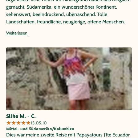
gemacht. Südamerika, ein wunderschöner Kontinent,
sehenswert, beeindruckend, überraschend. Tolle
Landschaften, freundliche, neugierige, offene Menschen.
Wir haben alles erlebt, von +36 bis - 20 Grad Celsius, von
Weiterlesen
Meereshöhe bis 5.100 m. Fast abenteuerlich, was man in
Südamerika alles sehen und erleben darf. An diese Reise
werden wir uns ein Leben lang erinnern. Vielen Dank
nochmals an Papaya Tours, die uns das ermöglicht haben.
Silke M. - C.
★
★
★
★
★
13.05.10
Mittel- und Südamerika/Kolumbien
Dies war meine zweite Reise mit Papayatours (1te Ecuador