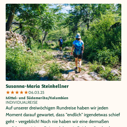
höchstem Niveau. Wir haben uns zu jedem Zeitpunkt
bestens aufgehoben, betreut und sicher gefühlt. Die
ausgewählten Hotels haben unsere Erwartungen mehr als
erfüllt, die Transfers haben mehr als perfekt geklappt und
so konnten wir in drei Wochen zwar bei weitem nicht alles,
aber doch sehr viel von dem wunderbaren Land Kolumbien
erleben und erfahren. Für unsere nächste Reise - die wir mit
Sicherheit machen werden - werden wir uns jedenfalls
wieder vertrauensvoll an Papaya Tours wenden :)
Susanna-Maria Steinkellner
★
★
★
★
★
06.03.25
Mittel- und Südamerika/Kolumbien
INDIVIDUALREISE
Auf unserer dreiwöchigen Rundreise haben wir jeden
Moment darauf gewartet, dass "endlich" irgendetwas schief
geht - vergeblich! Noch nie haben wir eine dermaßen