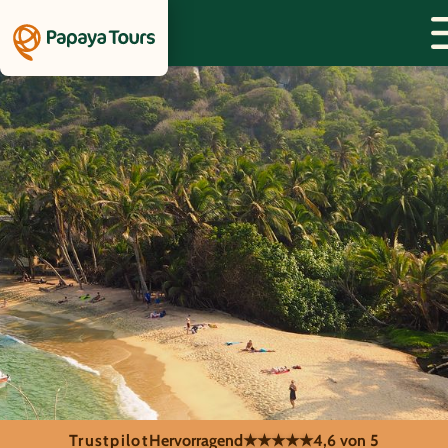
Trustpilot
Hervorragend
★★★★★
4,6 von 5