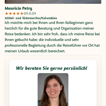
Stadtmauer liegt (außerhalb) - zum Haupttor geht man
Mauricio Petry
lediglich über einen großen Platz (1 - 2 Min.) und ist
★
★
★
★
★
09.11.09
innerhalb der Stadtmauer. Das Hotel ist ein kleines Hotel
Mittel- und Südamerika/Kolumbien
mit südamerikanischem Ambiente. Gefrühstück wird in
Ich möchte mich bei Ihnen und Ihren Kolleginnen ganz
einem nett bepflanzten Innenhof. Die Zimmer sind
herzlich für die gute Beratung und Organisation meiner
klimatisiert, haben TV und W-LAN (kostenlos / mit
Reise bedanken. Ich bin sehr froh, dass ich meine Reise bei
Passwort). Cartagena ist die schönste Stadt, die ich je
Ihnen gebucht habe; die individuelle und sehr
gesehen habe (und das waren schon einige) und ich würde
professionelle Begleitung durch die Reiseführer vor Ort hat
jedem, der es irgendwie einrichten kann nur empfehlen
meinen Urlaub wesentlich bereichert.
seine Reise mit einem Besuch von Cartagena zu verbinden.
Bzgl. Sicherheit braucht man sich keine Sorgen machen -
Wir beraten Sie gerne persönlich!
wir haben uns absolut frei bewegt (bei Tag und Nacht) und
sind auch Taxi gefahren (ohne Vorbuchung).