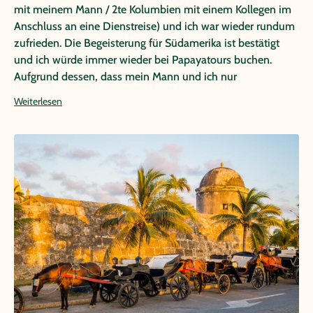
mit meinem Mann / 2te Kolumbien mit einem Kollegen im
Anschluss an eine Dienstreise) und ich war wieder rundum
zufrieden. Die Begeisterung für Südamerika ist bestätigt
und ich würde immer wieder bei Papayatours buchen.
Aufgrund dessen, dass mein Mann und ich nur
Individualreisen machen, sind wir bei Papayatours bestens
Weiterlesen
beraten, weil auf unsere Wünsche eingegangen wird und
wir maßgeschneiderte Angebote zu einem fairen Preis
erhalten. Aufgrund dessen, dass es eine Individualreise war
wurde der Transfer selbst organisiert (Taxi) und keine
gebuchten Ausflüge sowie keine Reiseleitung in Anspruch
genommen. Die Reise fand im Anschluss an eine
Dienstreise in Bogotá / Kolumbien statt. Wir waren privat in
Cartagena / Kolumbien und Papaya Tours hat uns das Hotel
"Monterrey" empfohlen und - nach Bestätigung - gebucht.
Das Hotel hatte eine Top Lage zu einem sehr guten Preis.
Hier wurden unsere Vorstellungen sehr gut umgesetzt und
uns wunschgemäß kein 5* Hotel im Abseits angeboten,
sondern ein Hotel mit viel Charme, welches direkt an der