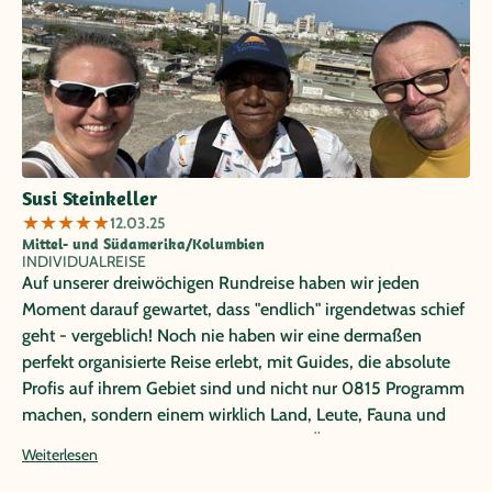
Silvana/Reiseguide Ecuador und an Andrea/Reiseagentur
Neptuno in Kolumbien. Beide Damen zeigten ein
überragendes Engagement und ermöglichten uns auch
„Sonderwünsche“ (u.a. Besuch lokaler Fußballspiele in
Ecuador und Kolumbien). Insgesamt ein unvergesslicher
Urlaub!
Susi Steinkeller
★
★
★
★
★
12.03.25
Mittel- und Südamerika/Kolumbien
INDIVIDUALREISE
Auf unserer dreiwöchigen Rundreise haben wir jeden
Moment darauf gewartet, dass "endlich" irgendetwas schief
geht - vergeblich! Noch nie haben wir eine dermaßen
perfekt organisierte Reise erlebt, mit Guides, die absolute
Profis auf ihrem Gebiet sind und nicht nur 0815 Programm
machen, sondern einem wirklich Land, Leute, Fauna und
Flora sowie Geschichte näher bringen. Über die absoluten
Weiterlesen
Highlights der Reise teilen sich die Meinungen auf