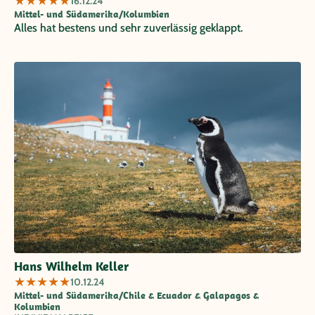
★
★
★
★
★
16.12.24
Mittel- und Südamerika/Kolumbien
Alles hat bestens und sehr zuverlässig geklappt.
Hans Wilhelm Keller
★
★
★
★
★
10.12.24
Mittel- und Südamerika/Chile & Ecuador & Galapagos &
Kolumbien