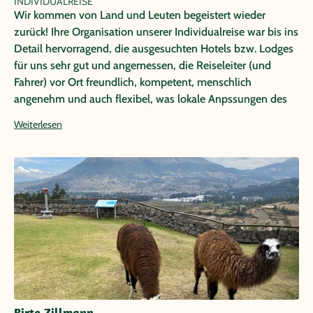
INDIVIDUALREISE
Wir kommen von Land und Leuten begeistert wieder
zurück! Ihre Organisation unserer Individualreise war bis ins
Detail hervorragend, die ausgesuchten Hotels bzw. Lodges
für uns sehr gut und angemessen, die Reiseleiter (und
Fahrer) vor Ort freundlich, kompetent, menschlich
angenehm und auch flexibel, was lokale Anpssungen des
Programms (z.T. nach unseren Wünschen) möglich machte.
Weiterlesen
Insgesamt haben wir uns immer bestens betreut und sicher
gefühlt! Daher können wir Sie als Veranstalter solcher
Individualreisen in Kolumbien wärmstens empfehlen!
Birte Zillmann