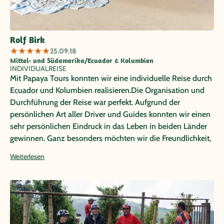
Rolf Birk
★
★
★
★
★
25.09.18
Mittel- und Südamerika/Ecuador & Kolumbien
INDIVIDUALREISE
Mit Papaya Tours konnten wir eine individuelle Reise durch
Ecuador und Kolumbien realisieren.Die Organisation und
Durchführung der Reise war perfekt. Aufgrund der
persönlichen Art aller Driver und Guides konnten wir einen
sehr persönlichen Eindruck in das Leben in beiden Länder
gewinnen. Ganz besonders möchten wir die Freundlichkeit,
Zuverlässigkeit und Kompetenz unseres Tour Guide
Weiterlesen
FAUSTO GOMEZ in Ecuador hervorheben. Wir hatten eine
ganz tolle Zeit mit ihm in Ecuador. Vielen Dank an das
ganze Team für diese tolle Reise.