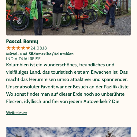
Pascal Bonny
★
★
★
★
★
24.08.18
Mittel- und Südamerika/Kolumbien
INDIVIDUALREISE
Kolumbien ist ein wunderschönes, freundliches und
vielfältiges Land, das touristisch erst am Erwachen ist. Das
macht das Herumreisen umso attraktiver und spannender.
Unser absoluter Favorit war der Besuch an der Pazifikküste.
Wo sonst findet man auf dieser Erde noch so unberührte
Flecken, idyllisch und frei von jedem Autoverkehr? Die
Rundreise war perfekt organisiert, die Fahrer und Guides
Weiterlesen
freundlich und die Hotels familiär und jeweils einzigartig.