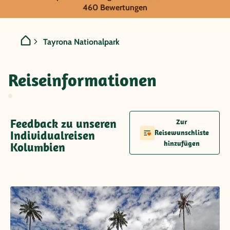
Kolumbien - Tayrona Natio
460 Bewertungen
Tayrona Nationalpark
Reiseinformationen
Feedback zu unseren
Zur
Individualreisen
Reisewunschliste
hinzufügen
Kolumbien