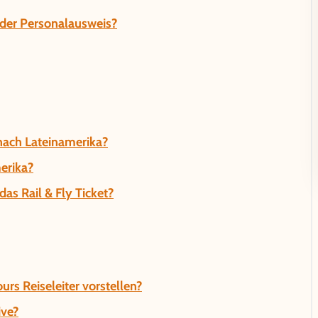
t der Personalausweis?
 nach Lateinamerika?
erika?
as Rail & Fly Ticket?
rs Reiseleiter vorstellen?
ive?