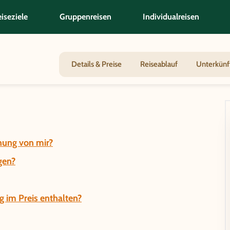
iseziele
Gruppenreisen
Individualreisen
ppenreise Kambodscha/Vietnam - Naturwund
Details & Preise
Reiseablauf
Unterkünf
hung von mir?
gen?
g im Preis enthalten?