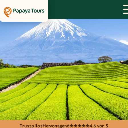
Trustpilot
Hervorragend
★★★★★
4,6 von 5