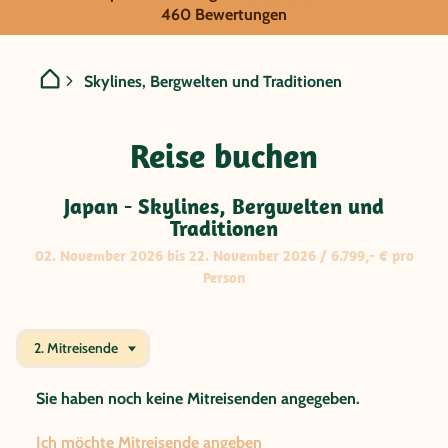
GRUPPENREISE:
460 Bewertungen
Japan - Skylines, Bergwelt
Skylines, Bergwelten und Traditionen
Reise buchen
Japan - Skylines, Bergwelten und
Traditionen
02. November 2026 bis 22. November 2026 / 6.799,- € pro
Person
2. Mitreisende
Sie haben noch keine Mitreisenden angegeben.
Ich möchte Mitreisende angeben