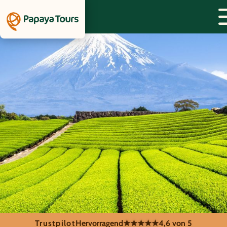
Trustpilot
Hervorragend
★★★★★
4,6 von 5