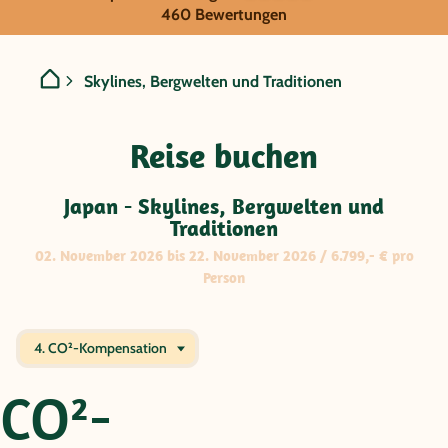
GRUPPENREISE:
460 Bewertungen
Japan - Skylines, Bergwelt
Skylines, Bergwelten und Traditionen
Reise buchen
Japan - Skylines, Bergwelten und
Traditionen
02. November 2026 bis 22. November 2026 / 6.799,- € pro
Person
4. CO²-Kompensation
CO²-