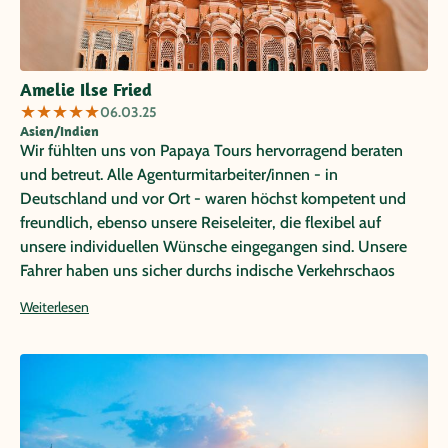
Amelie Ilse Fried
★
★
★
★
★
06.03.25
Asien/Indien
Wir fühlten uns von Papaya Tours hervorragend beraten
und betreut. Alle Agenturmitarbeiter/innen - in
Deutschland und vor Ort - waren höchst kompetent und
freundlich, ebenso unsere Reiseleiter, die flexibel auf
unsere individuellen Wünsche eingegangen sind. Unsere
Fahrer haben uns sicher durchs indische Verkehrschaos
gebracht. Die ausgewählten Sehenswürdigkeiten und
Weiterlesen
Aktivitäten haben unsere Erwartungen noch übertroffen.
Die Hotels waren bis auf winzige Kleinigkeiten alle
zufriedenstellend bis sehr gut. Wir würden Papaya Tours
jederzeit wieder mit der Planung einer Individualreise
beauftragen! Vielen Dank für alles!