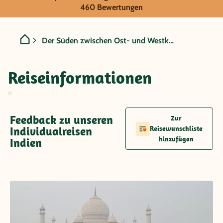
Indien - Der Süden zwisch
460 Bewertungen
Der Süden zwischen Ost- und Westküste
Reiseinformationen
Feedback zu unseren
Zur
Individualreisen
Reisewunschliste
hinzufügen
Indien