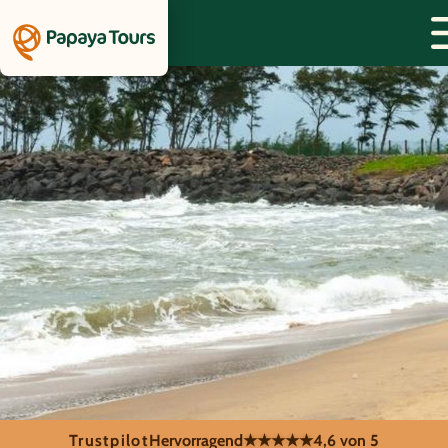
Trustpilot
Hervorragend
★★★★★
4,6 von 5