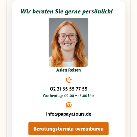
Die Hotels waren bis auf winzige Kleinigkeiten alle
zufriedenstellend bis sehr gut. Wir würden Papaya Tours
Wir beraten Sie gerne persönlich!
jederzeit wieder mit der Planung einer Individualreise
beauftragen! Vielen Dank für alles!
Asien Reisen
02 21 35 55 77 55
Wochentags 09:00 – 18:00 Uhr
info@papayatours.de
Beratungstermin vereinbaren