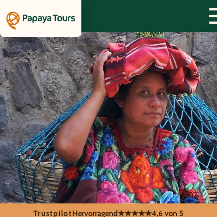
Trustpilot
Hervorragend
★★★★★
4,6 von 5