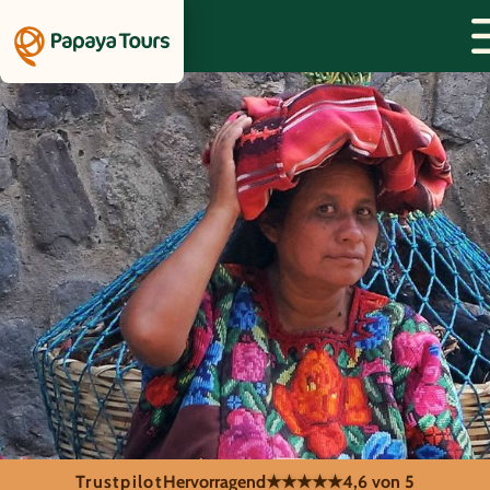
Trustpilot
Hervorragend
★★★★★
4,6 von 5