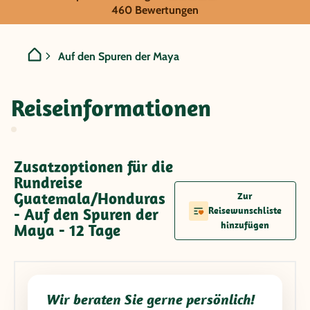
Guatemala/Honduras - Auf
460 Bewertungen
Auf den Spuren der Maya
Reiseinformationen
Zusatzoptionen für die
Rundreise
Guatemala/Honduras
Zur
- Auf den Spuren der
Reisewunschliste
hinzufügen
Maya - 12 Tage
Wir beraten Sie gerne persönlich!