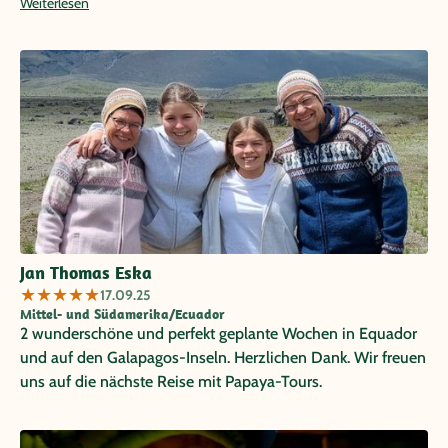
Weiterlesen
Millionenstädte Quito und Bogota Karibik-Lebensfreude in
Kolumbien. Die Transfers zwischen den einzelnen Städten
haben reibungslos funktioniert. Wir haben uns in beiden
Ländern jederzeit sicher gefühlt. Ein besonderes Lob an
Silvana/Reiseguide Ecuador und an Andrea/Reiseagentur
Neptuno in Kolumbien. Beide Damen zeigten ein
überragendes Engagement und ermöglichten uns auch
„Sonderwünsche“ (u.a. Besuch lokaler Fußballspiele in
Ecuador und Kolumbien). Insgesamt ein unvergesslicher
Urlaub!
Jan Thomas Eska
★
★
★
★
★
17.09.25
Mittel- und Südamerika/Ecuador
2 wunderschöne und perfekt geplante Wochen in Equador
und auf den Galapagos-Inseln. Herzlichen Dank. Wir freuen
uns auf die nächste Reise mit Papaya-Tours.