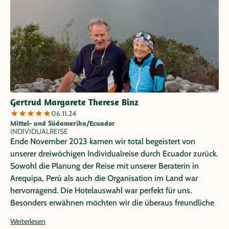
Alle Transfers und Ausflüge haben wunderbar funktioniert.
Hervorheben möchten wir jedenfalls unseren Aufenthalt im
Amazonas-Regenwald in der Yarina Eco Lodge (Nähe
Coca), Wanderungen in den Anden-Nationalparks
Cotopaxi, Chimborazo (5.000 Höhenmeter) und Cajas, die
Weltkulturerbe-Stadt Cuenca und natürlich die Galápagos
Inseln. Unsere Fahrer und Guides waren alle ausgezeichnet
und sehr nett. Wenn wir wieder eine Reise nach Süd- oder
Gertrud Margarete Therese Binz
Mittelamerika oder nach Asien untenehmen, werden wir
★
★
★
★
★
06.11.24
diese auf jeden Fall über Papaya Tours organisieren.
Mittel- und Südamerika/Ecuador
INDIVIDUALREISE
Ende November 2023 kamen wir total begeistert von
unserer dreiwöchigen Individualreise durch Ecuador zurück.
Sowohl die Planung der Reise mit unserer Beraterin in
Arequipa, Perú als auch die Organisation im Land war
hervorragend. Die Hotelauswahl war perfekt für uns.
Besonders erwähnen möchten wir die überaus freundliche
und engagierte Art aller Guides und Driver. In vielen
Weiterlesen
Gesprächen und bei unseren Führungen konnten wir sehr