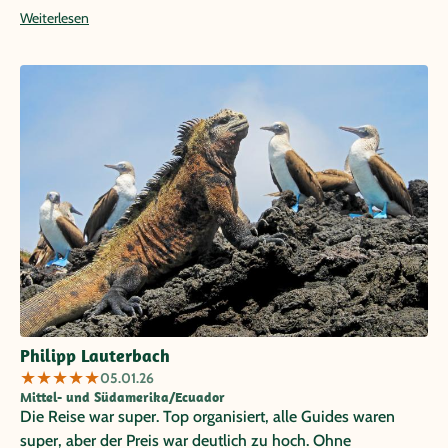
karger Lava bis grünem Hochland alles vertreten war. Alle
Weiterlesen
Transfers haben problemlos funktioniert und sämtliche
Guides und Fahrer waren stets sehr zuverlässig und
freundlich.
Philipp Lauterbach
★
★
★
★
★
05.01.26
Mittel- und Südamerika/Ecuador
Die Reise war super. Top organisiert, alle Guides waren
super, aber der Preis war deutlich zu hoch. Ohne