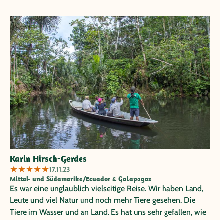
viel über dieses faszinierende Land am Äquator mit all
seiner Vielfalt erfahren. Vielen Dank an das ganze Team für
diese unvergessliche Reise. Gerne wieder!
Karin Hirsch-Gerdes
★
★
★
★
★
17.11.23
Mittel- und Südamerika/Ecuador & Galapagos
Es war eine unglaublich vielseitige Reise. Wir haben Land,
Leute und viel Natur und noch mehr Tiere gesehen. Die
Tiere im Wasser und an Land. Es hat uns sehr gefallen, wie