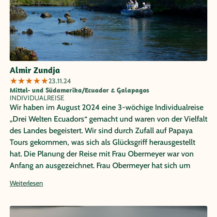
Almir Zundja
★
★
★
★
★
23.11.24
Mittel- und Südamerika/Ecuador & Galapagos
INDIVIDUALREISE
Wir haben im August 2024 eine 3-wöchige Individualreise
„Drei Welten Ecuadors“ gemacht und waren von der Vielfalt
des Landes begeistert. Wir sind durch Zufall auf Papaya
Tours gekommen, was sich als Glücksgriff herausgestellt
hat. Die Planung der Reise mit Frau Obermeyer war von
Anfang an ausgezeichnet. Frau Obermeyer hat sich um
jeden noch so kleinen Wunsch gekümmert und hat uns
Weiterlesen
hervorragend beraten, da sie selbst das Land kennt und alle
Orte auch besucht hat. Dank ihr konnten wir alle Highlights
Ecuadors in 3 Wochen zu einem vernünftigen Preis sehen.