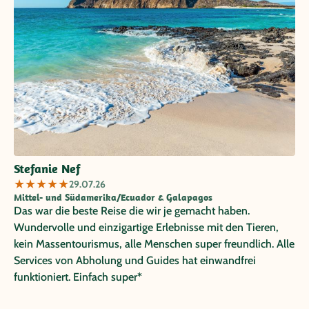
haben wir viel vom Land gelernt und mitgenommen. Zwei
haben wir dabei als ganz besonders positiv empfunden:
Javier, der in den ersten Tagen weit mehr als ein Fahrer,
sondern zusätzlich Guide, Ecuador-Erklärer und in gewisser
Hinsicht Teil unserer Familie war, sowie der Guide, der uns
im Nebelwald zwei Tage durch den Wald geführt hat und
ein unglaubliches Wissen und eine beeindruckende
Erfahrung hatte (leider sind wir uns hinsichtlich seines
Namens nicht ganz sicher). Familie Braun, Berlin
Stefanie Nef
★
★
★
★
★
29.07.26
Mittel- und Südamerika/Ecuador & Galapagos
Das war die beste Reise die wir je gemacht haben.
Wundervolle und einzigartige Erlebnisse mit den Tieren,
kein Massentourismus, alle Menschen super freundlich. Alle
Services von Abholung und Guides hat einwandfrei
funktioniert. Einfach super*