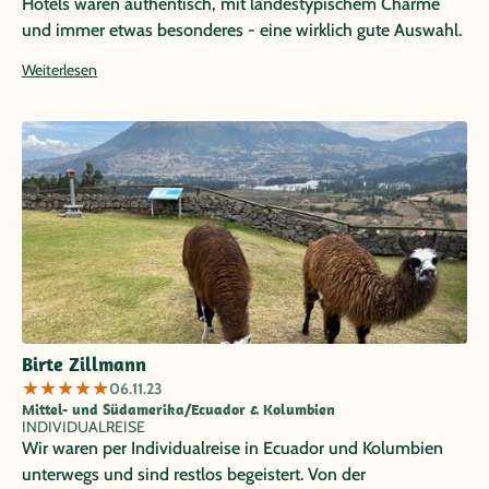
Hotels waren authentisch, mit landestypischem Charme
und immer etwas besonderes - eine wirklich gute Auswahl.
Wir sind zu dritt mit Driver-Guide im SUV gereist. Dadurch
Weiterlesen
waren wir (innerhalb des vorgegebenen Reiseablaufs)
grundsätzlich selbstbestimmt, was die zeitlichen Abläufe
anging. Das war sehr angenehm.
Birte Zillmann
★
★
★
★
★
06.11.23
Mittel- und Südamerika/Ecuador & Kolumbien
INDIVIDUALREISE
Wir waren per Individualreise in Ecuador und Kolumbien
unterwegs und sind restlos begeistert. Von der