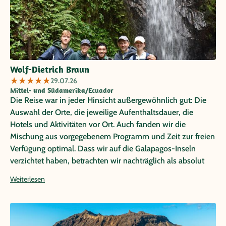
Wolf-Dietrich Braun
★
★
★
★
★
29.07.26
Mittel- und Südamerika/Ecuador
Die Reise war in jeder Hinsicht außergewöhnlich gut: Die
Auswahl der Orte, die jeweilige Aufenthaltsdauer, die
Hotels und Aktivitäten vor Ort. Auch fanden wir die
Mischung aus vorgegebenem Programm und Zeit zur freien
Verfügung optimal. Dass wir auf die Galapagos-Inseln
verzichtet haben, betrachten wir nachträglich als absolut
richtig; es wäre zu viel geworden. Vor Ort hat (fast) alles
Weiterlesen
reibungslos geklappt. Lediglich in einem einzeln Fall gab es
ein Missverständnis, das wir aber vor Ort klären konnten.
Auch die uns vor Ort betreuenden Menschen haben wir als
professionell und sympathisch empfunden. Durch sie