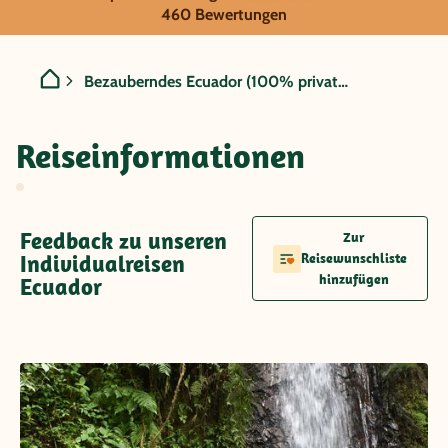
Ecuador - Bezauberndes Ec
460 Bewertungen
Bezauberndes Ecuador (100% privatgeführt)
Reiseinformationen
Feedback zu unseren
Zur
Individualreisen
Reisewunschliste
hinzufügen
Ecuador