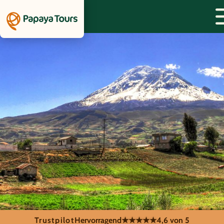
Trustpilot
Hervorragend
★★★★★
4,6 von 5