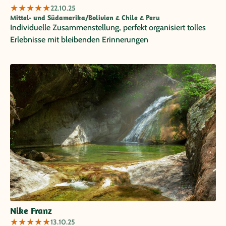
★
★
★
★
★
22.10.25
Mittel- und Südamerika/Bolivien & Chile & Peru
Individuelle Zusammenstellung, perfekt organisiert tolles
Erlebnisse mit bleibenden Erinnerungen
Nike Franz
★
★
★
★
★
13.10.25