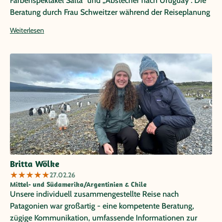
Farbenspektakel Salta“ und „Abstecher nach Uruguay“. Die
Beratung durch Frau Schweitzer während der Reiseplanung
war sehr kompetent und hilfreich! Das Ergebnis eine
Weiterlesen
Traumreise mit vielen unvergesslichen Erlebnissen und
Eindrücken. Alle unsere gebuchten Aktivitäten verliefen
pünktlich und zuverlässig. Besonders erwähnen möchten
wir die ausgezeichneten Stadtführungen in Valparaiso mit
Camilo Pereda und in Buenos Aires mit Bruna Monserrat.
Es gab unzählig viele schöne Höhepunkte auf dieser Reise,
einzigartige Landschaften, lebendige Städte, schöne und
immer zentral gelegene Hotels und natürlich viele
freundliche Menschen! Vielen Dank für die perfekte
Organisation! Carmen-Regina und Egbert Brodengeier
Britta Wölke
★
★
★
★
★
27.02.26
Mittel- und Südamerika/Argentinien & Chile
Unsere individuell zusammengestellte Reise nach
Patagonien war großartig - eine kompetente Beratung,
zügige Kommunikation, umfassende Informationen zur