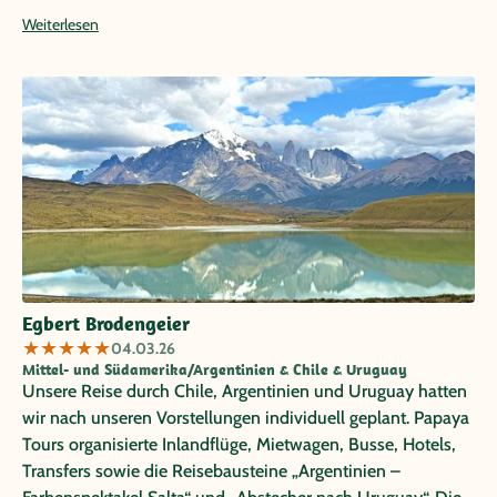
können wir Papayareisen nach unserer ersten Erfahrung in
Weiterlesen
2020 (Mietwagenreise durch Costa Rica) uneingeschränkt
empfehlen. Inge + Lothar Schmitz
Egbert Brodengeier
★
★
★
★
★
04.03.26
Mittel- und Südamerika/Argentinien & Chile & Uruguay
Unsere Reise durch Chile, Argentinien und Uruguay hatten
wir nach unseren Vorstellungen individuell geplant. Papaya
Tours organisierte Inlandflüge, Mietwagen, Busse, Hotels,
Transfers sowie die Reisebausteine „Argentinien –