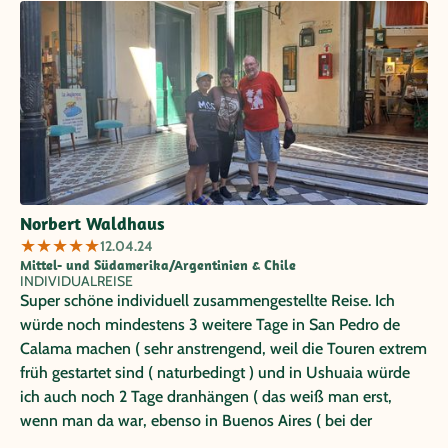
Transfers vom/zum Flughafen zu kommen und durch die
Großstädte Santiago und Buenos Aires nach unseren
individuellen Vorstellungen geführt zu werden, war sehr
informativ und interessant. Es gab so viele Highlights, dass
hier kein Platz ist, alles aufzuführen, aber ganz besonders
in Erinnerung bleibt uns die Expeditionsfahrt durch die
subarktischen Fjorde mit Australis, sowie die vielen
Nationalparks und der Aufenthalt in der Atacama. Unserer
besonderer Dank gilt Herrn Zegarra, der die Reise für uns
Norbert Waldhaus
mit wertvollen Tipps ausgearbeitet hat. Immer wieder
★
★
★
★
★
12.04.24
gerne!!!
Mittel- und Südamerika/Argentinien & Chile
INDIVIDUALREISE
Super schöne individuell zusammengestellte Reise. Ich
würde noch mindestens 3 weitere Tage in San Pedro de
Calama machen ( sehr anstrengend, weil die Touren extrem
früh gestartet sind ( naturbedingt ) und in Ushuaia würde
ich auch noch 2 Tage dranhängen ( das weiß man erst,
wenn man da war, ebenso in Buenos Aires ( bei der
wunderbaren Betreuung und Tips durch unsere