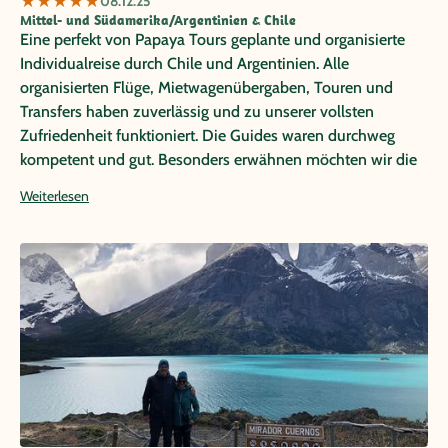
★
★
★
★
★
08.12.25
Mittel- und Südamerika/Argentinien & Chile
Eine perfekt von Papaya Tours geplante und organisierte
Individualreise durch Chile und Argentinien. Alle
organisierten Flüge, Mietwagenübergaben, Touren und
Transfers haben zuverlässig und zu unserer vollsten
Zufriedenheit funktioniert. Die Guides waren durchweg
kompetent und gut. Besonders erwähnen möchten wir die
exzellenten Stadtführungen von Rodrigo Bosch (Santiago)
Weiterlesen
und Wim van Geenen (Buenos Aires). Lokal wurden wir
bestens durch die Partneragentur Laventure betreut und
unkompliziert unterstützt. Die Hotels waren durchweg gut
und passend. Ein Highlight war das Gomero auf Rapa Nui,
eine tolle Anlage mit sehr familiärer Atmosphäre. Alles in
Allem eine rundherum gelungene und begeisternde Reise
voller neuer Eindrücke und Erlebnise. Wir würden jederzeit
wieder mit Papaya Tours reisen.