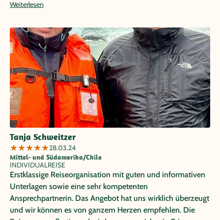
Weiterlesen
Reiseführerin Bruna wären ein paar Tage mehr super
gewesen ), siehe unser Foto mit ihr während unserer
Rundführung, auch an versteckte Plätze.
Tanja Schweitzer
★
★
★
★
★
28.03.24
Mittel- und Südamerika/Chile
INDIVIDUALREISE
Erstklassige Reiseorganisation mit guten und informativen
Unterlagen sowie eine sehr kompetenten
Ansprechpartnerin. Das Angebot hat uns wirklich überzeugt
und wir können es von ganzem Herzen empfehlen. Die