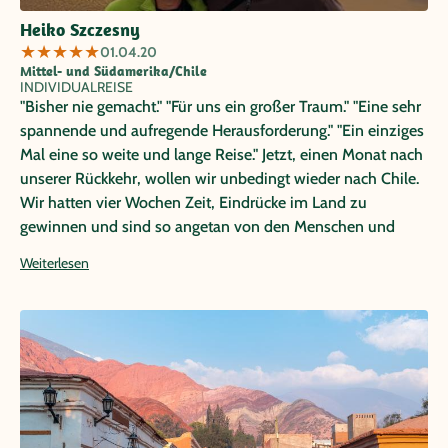
Heiko Szczesny
★
★
★
★
★
01.04.20
Mittel- und Südamerika/Chile
INDIVIDUALREISE
"Bisher nie gemacht." "Für uns ein großer Traum." "Eine sehr
spannende und aufregende Herausforderung." "Ein einziges
Mal eine so weite und lange Reise." Jetzt, einen Monat nach
unserer Rückkehr, wollen wir unbedingt wieder nach Chile.
Wir hatten vier Wochen Zeit, Eindrücke im Land zu
gewinnen und sind so angetan von den Menschen und
natürlich auch von der Natur. Es hat organisatorisch alles
Weiterlesen
perfekt, fast zu perfekt geklappt. Danke dem Ppayatours
Team