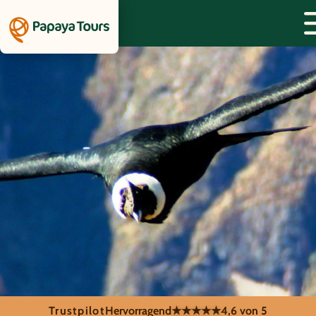
Trustpilot
Hervorragend
★★★★★
4,6 von 5