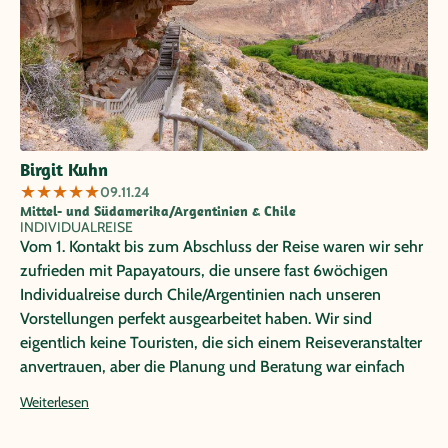
Birgit Kuhn
★
★
★
★
★
09.11.24
Mittel- und Südamerika/Argentinien & Chile
INDIVIDUALREISE
Vom 1. Kontakt bis zum Abschluss der Reise waren wir sehr
zufrieden mit Papayatours, die unsere fast 6wöchigen
Individualreise durch Chile/Argentinien nach unseren
Vorstellungen perfekt ausgearbeitet haben. Wir sind
eigentlich keine Touristen, die sich einem Reiseveranstalter
anvertrauen, aber die Planung und Beratung war einfach
perfekt, v.a. die Auswahl der Hotels, die immer zentral
Weiterlesen
gelegen waren und unsere Erwartungen mehr als
übertroffen haben. Auch in den Genuss der pünklichen