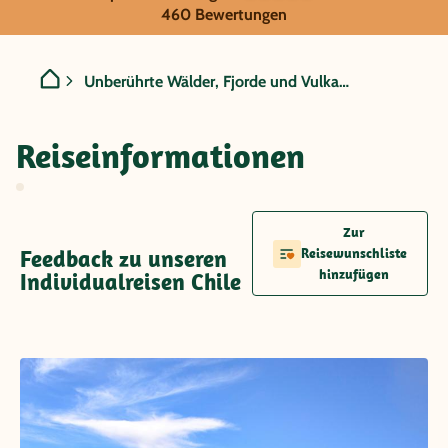
Chile - Unberührte Wälder
460 Bewertungen
Unberührte Wälder, Fjorde und Vulkane
Reiseinformationen
Zur
Feedback zu unseren
Reisewunschliste
hinzufügen
Individualreisen Chile