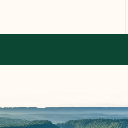
Reiseablauf
Unterkünfte
Zusatzop