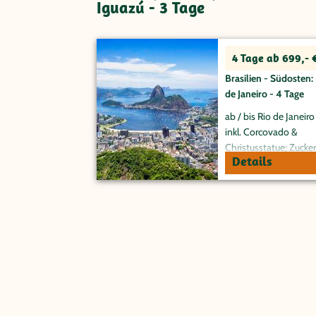
Iguazú - 3 Tage
4 Tage ab 699,- 
Brasilien - Südosten:
de Janeiro - 4 Tage
ab / bis Rio de Janeiro
inkl. Corcovado &
Christusstatue; Zucker
Details
Copacabana und Rio
Strände