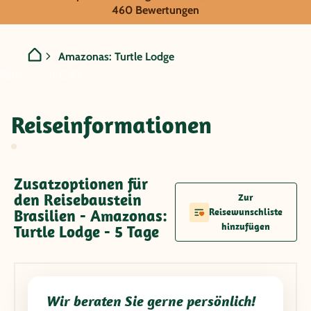
Brasilien - Amazonas: Turt
460 Bewertungen
Amazonas: Turtle Lodge
Foto
CC BY
von CIAT /
Reiseinformationen
Zusatzoptionen für
den Reisebaustein
Zur
Brasilien - Amazonas:
Reisewunschliste
hinzufügen
Turtle Lodge - 5 Tage
Wir beraten Sie gerne persönlich!