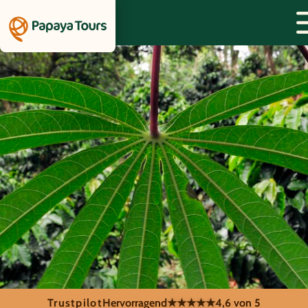
Trustpilot
Hervorragend
★★★★★
4,6 von 5