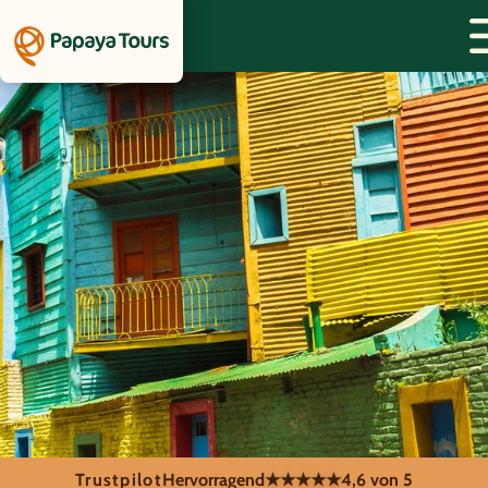
Trustpilot
Hervorragend
★★★★★
4,6 von 5