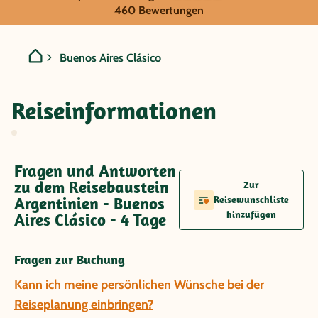
Argentinien - Buenos Aires
460 Bewertungen
Buenos Aires Clásico
Reiseinformationen
Fragen und Antworten
zu dem Reisebaustein
Zur
Argentinien - Buenos
Reisewunschliste
hinzufügen
Aires Clásico - 4 Tage
Fragen zur Buchung
Kann ich meine persönlichen Wünsche bei der
Reiseplanung einbringen?