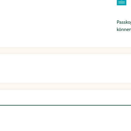
Passkop
können