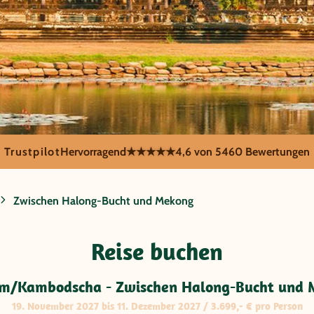
Trustpilot
Hervorragend
★★★★★
4,6 von 5
460 Bewertungen
Zwischen Halong-Bucht und Mekong
scha - Zwischen H
Reise buchen
ong
m/Kambodscha - Zwischen Halong-Bucht und
19. November 2027 bis 11. Dezember 2027 / 3.699,- € pro Person