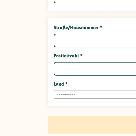
Straße/Hausnummer *
Postleitzahl *
Land *
---------