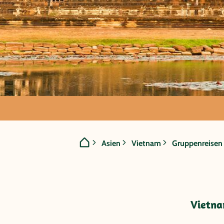
GRUPPENREISE:
Asien
Vietnam
Gruppenreisen
Vietnam/Kambod
Bucht und Mek
Vietna