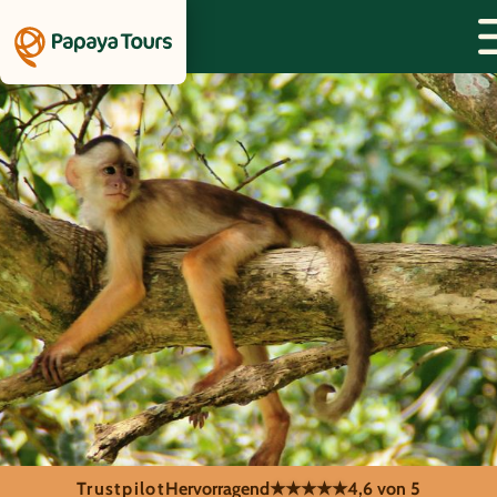
Trustpilot
Hervorragend
★★★★★
4,6 von 5