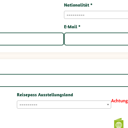
Nationalität *
---------
E-Mail *
Reisepass Ausstellungsland
Achtung
---------