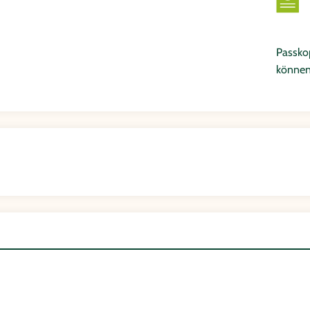
Passkop
können