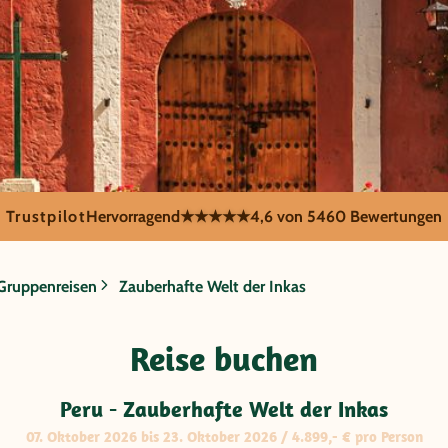
Trustpilot
Hervorragend
★★★★★
4,6 von 5
460 Bewertungen
Gruppenreisen
Zauberhafte Welt der Inkas
berhafte Welt
Reise buchen
Peru - Zauberhafte Welt der Inkas
07. Oktober 2026 bis 23. Oktober 2026 / 4.899,- € pro Person