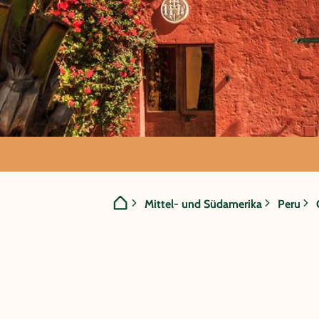
GRUPPENREISE:
Mittel- und Südamerika
Peru
Peru - Zau
Inkas