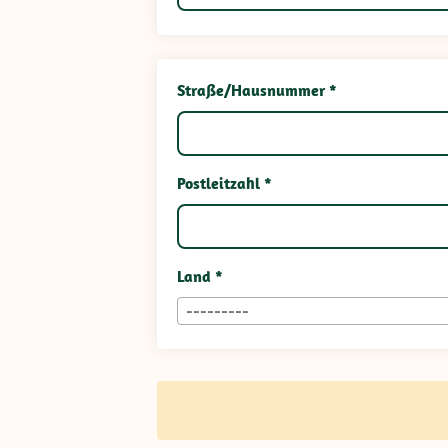
Straße/Hausnummer *
Postleitzahl *
Land *
---------