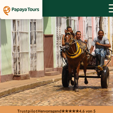
Trustpilot
Hervorragend
★★★★★
4,6 von 5