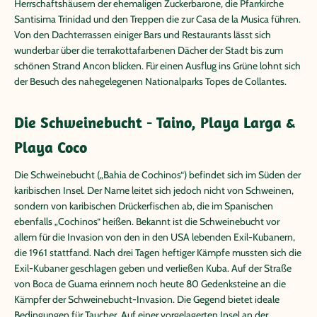
Herrschaftshäusern der ehemaligen Zuckerbarone, die Pfarrkirche
Santisima Trinidad und den Treppen die zur Casa de la Musica führen.
Von den Dachterrassen einiger Bars und Restaurants lässt sich
wunderbar über die terrakottafarbenen Dächer der Stadt bis zum
schönen Strand Ancon blicken. Für einen Ausflug ins Grüne lohnt sich
der Besuch des nahegelegenen Nationalparks Topes de Collantes.
Die Schweinebucht - Taino, Playa Larga &
Playa Coco
Die Schweinebucht („Bahia de Cochinos“) befindet sich im Süden der
karibischen Insel. Der Name leitet sich jedoch nicht von Schweinen,
sondern von karibischen Drückerfischen ab, die im Spanischen
ebenfalls „Cochinos“ heißen. Bekannt ist die Schweinebucht vor
allem für die Invasion von den in den USA lebenden Exil-Kubanern,
die 1961 stattfand. Nach drei Tagen heftiger Kämpfe mussten sich die
Exil-Kubaner geschlagen geben und verließen Kuba. Auf der Straße
von Boca de Guama erinnern noch heute 80 Gedenksteine an die
Kämpfer der Schweinebucht-Invasion. Die Gegend bietet ideale
Bedingungen für Taucher. Auf einer vorgelagerten Insel an der