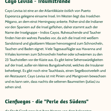
Cayo Levisa - Traumstrände
Cayo Levisa ist eine an der Atlantikküste östlich von Puerto
Esperanza gelegene einsame Insel. Im Westen liegt das Inselchen
Mégano, an dem einst Hemingway ankerte. Früher sind die Indianer
vor den Spaniern auf die Insel geflohen, daher stammt auch der
Name der Inselgruppe - Indios Cayos. Ruhesuchende und Taucher
finden hier ein wahres Paradies vor, da sich die Insel mit weißem
Sandstrand und glasklarem Wasser hervorragend zum Schnorcheln,
Tauchen und Baden eignet. Viele Tagesausflügler aus Havanna und
Viñales kommen zum Schnorcheln hierher oder schwärmen zu den
23 Tauchstellen vor der Küste aus. Es gibt keine Sehenswürdigkeiten
auf der Insel, außer ein kleines Bungalowhotel, welches die Insulaner
beherbergt. Es gibt noch eine Tauchbasis, einen Segelbootverleih und
ein Restaurant. Cayo Levisa ist mit Pinien und Mangroven bewachsen
und es kann sein, dass nachts die seltenen Baumratten (Jutías) zu
sehen sind.
Cienfuegos - die "Perle des Südens"