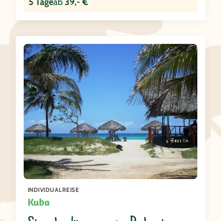
5 Tage
ab
39,- €
INDIVIDUALREISE
Kuba