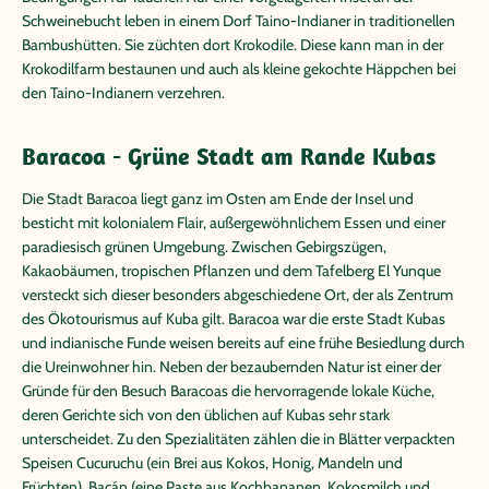
Schweinebucht leben in einem Dorf Taino-Indianer in traditionellen
Bambushütten. Sie züchten dort Krokodile. Diese kann man in der
Krokodilfarm bestaunen und auch als kleine gekochte Häppchen bei
den Taino-Indianern verzehren.
Baracoa - Grüne Stadt am Rande Kubas
Die Stadt Baracoa liegt ganz im Osten am Ende der Insel und
besticht mit kolonialem Flair, außergewöhnlichem Essen und einer
paradiesisch grünen Umgebung. Zwischen Gebirgszügen,
Kakaobäumen, tropischen Pflanzen und dem Tafelberg El Yunque
versteckt sich dieser besonders abgeschiedene Ort, der als Zentrum
des Ökotourismus auf Kuba gilt. Baracoa war die erste Stadt Kubas
und indianische Funde weisen bereits auf eine frühe Besiedlung durch
die Ureinwohner hin. Neben der bezaubernden Natur ist einer der
Gründe für den Besuch Baracoas die hervorragende lokale Küche,
deren Gerichte sich von den üblichen auf Kubas sehr stark
unterscheidet. Zu den Spezialitäten zählen die in Blätter verpackten
Speisen Cucuruchu (ein Brei aus Kokos, Honig, Mandeln und
Früchten), Bacán (eine Paste aus Kochbananen, Kokosmilch und