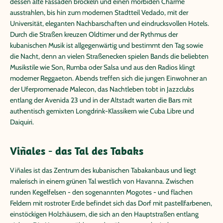
dessen alte Fassaden bröckeln und einen morbiden Charme
ausstrahlen, bis hin zum modernen Stadtteil Vedado, mit der
Universität, eleganten Nachbarschaften und eindrucksvollen Hotels.
Durch die Straßen kreuzen Oldtimer und der Rythmus der
kubanischen Musik ist allgegenwärtig und bestimmt den Tag sowie
die Nacht, denn an vielen Straßenecken spielen Bands die beliebten
Musikstile wie Son, Rumba oder Salsa und aus den Radios klingt
moderner Reggaeton. Abends treffen sich die jungen Einwohner an
der Uferpromenade Malecon, das Nachtleben tobt in Jazzclubs
entlang der Avenida 23 und in der Altstadt warten die Bars mit
authentisch gemixten Longdrink-Klassikern wie Cuba Libre und
Daiquiri.
Viñales - das Tal des Tabaks
Viñales ist das Zentrum des kubanischen Tabakanbaus und liegt
malerisch in einem grünen Tal westlich von Havanna. Zwischen
runden Kegelfelsen - den sogenannten Mogotes - und flachen
Feldern mit rostroter Erde befindet sich das Dorf mit pastellfarbenen,
einstöckigen Holzhäusern, die sich an den Hauptstraßen entlang