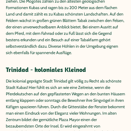
ziehen. Die Mogotes zählen zu den ältesten geologischen
Formationen Kubas und ragen bis zu 200 Meter aus dem flachen
Land und damit zählt es zu Kubas schönsten Landschaften. Auf den
Feldern wächst in großen grünen Blättern Tabak zwischen den Felsen,
der einen unverwechselbaren Anblick bietet. Bei einem Ausritt auf
dem Pferd, mit dem Fahrrad oder zu Fuß lässt sich die Gegend
bestens erkunden und ein Besuch auf einer Tabakfarm gehört
selbstverständlich dazu. Diverse Höhlen in der Umgebung eignen
sich ebenfalls für spannende Ausflüge.
Trinidad - koloniales Kleinod
Die kolonial geprägte Stadt Trinidad gilt völlig zu Recht als schönste
Stadt Kubas! Hier fühlt es sich an wie eine Zeitreise, wenn die
Pferdekutschen auf den gepflasterten Wegen an den bunten Häusern
entlang klappern oder sonntags die Bewohner ihre Singvögel in ihren
Käfigen spazieren führen. Durch die Gitterstäbe der Fenster bekommt
man einen Eindruck von der Eleganz vieler Wohnungen. Im alten
Zentrum bildet der gemütliche Plaza Mayor einen der
bezauberndsten Orte der Insel. Er wird eingerahmt von