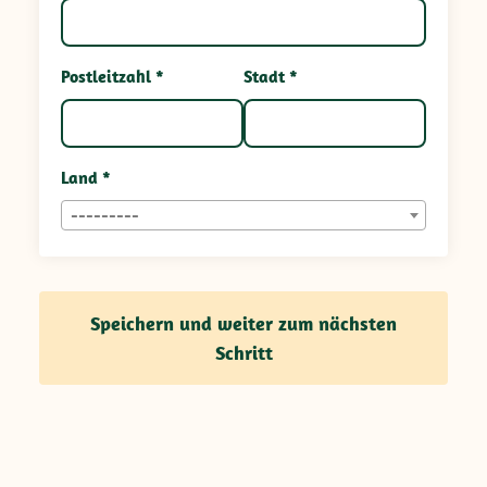
Postleitzahl *
Stadt *
Land *
---------
Speichern und weiter zum nächsten
Schritt