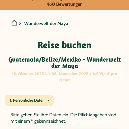
GRUPPENREISE:
460 Bewertungen
Guatemala/Belize/Mexiko 
Wunderwelt der Maya
Reise buchen
Guatemala/Belize/Mexiko - Wunderwelt
der Maya
16. Oktober 2025 bis 06. November 2025 / 4.599,- € pro
Person
1. Persönliche Daten
Bitte geben Sie Ihre Daten ein. Die Pflichtangaben sind
mit einem * gekennzeichnet.