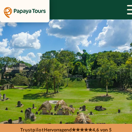
Trustpilot
Hervorragend
★★★★★
4,6 von 5