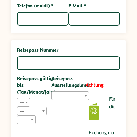
Telefon (mobil) *
E-Mail *
Reisepass-Nummer
Reisepass gültig
Reisepass
bis
Ausstellungsland
Achtung:
(Tag/Monat/Jahr)
---------
Für
--
die
--
--
Buchung der