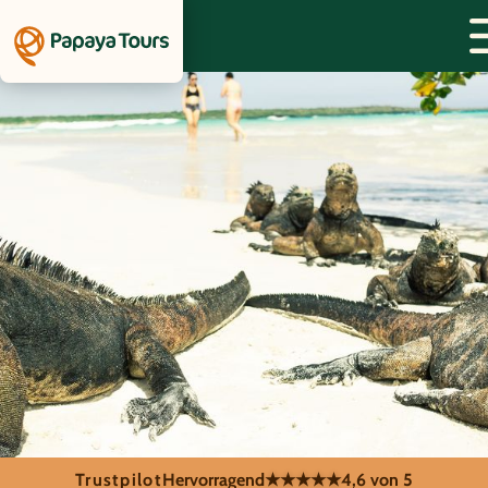
Trustpilot
Hervorragend
★★★★★
4,6 von 5