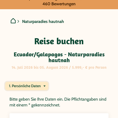
GRUPPENREISE:
460 Bewertungen
Ecuador/Galapagos - Natur
Naturparadies hautnah
Reise buchen
Ecuador/Galapagos - Naturparadies
hautnah
14. Juli 2026 bis 05. August 2026 / 5.999,- € pro Person
1. Persönliche Daten
Bitte geben Sie Ihre Daten ein. Die Pflichtangaben sind
mit einem * gekennzeichnet.