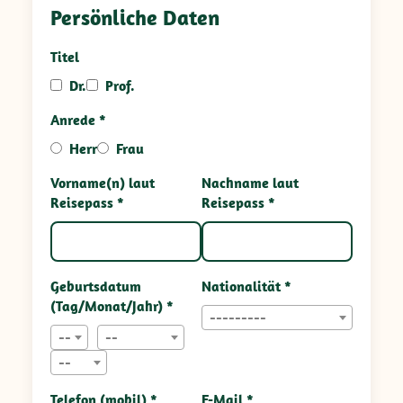
Persönliche Daten
Titel
Dr.
Prof.
Anrede *
Herr
Frau
Vorname(n) laut
Nachname laut
Reisepass *
Reisepass *
Geburtsdatum
Nationalität *
(Tag/Monat/Jahr) *
---------
--
--
--
Telefon (mobil) *
E-Mail *