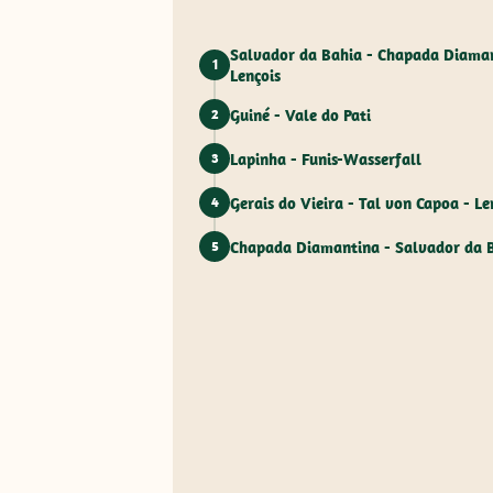
Salvador da Bahia - Chapada Diaman
1
Lençois
Guiné - Vale do Pati
2
Lapinha - Funis-Wasserfall
3
Gerais do Vieira - Tal von Capoa - Le
4
Chapada Diamantina - Salvador da 
5