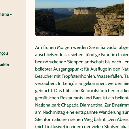
tina -
Am frühen Morgen werden Sie in Salvador abge
nçois
anschließende ca. siebenstündige Fahrt im Linie
beeindruckende Steppenlandschaft bis nach Lenç
Bahia
beliebter Ausgangspunkt für Ausflüge in den Na
Besucher mit Tropfsteinhöhlen, Wasserfällen,
verzaubert. In Lençóis angekommen, werden Sie 
gebracht. Das hübsche Kolonialstädtchen mit ko
gemütlichen Restaurants und Bars ist ein belieb
Nationalpark Chapada Diamantina. Zur Einstimm
am Nachmittag eine entspannte Wanderung zum F
Steinformationen seinen Weg bahnt. Den Abend
(nicht inklusive) in einem der vielen Straßenlok