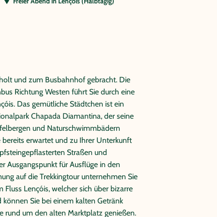
Freier Abend in Lençóis (Halbtägig)
holt und zum Busbahnhof gebracht. Die
nbus Richtung Westen führt Sie durch eine
óis. Das gemütliche Städtchen ist ein
tionalpark Chapada Diamantina, der seine
 Tafelbergen und Naturschwimmbädern
bereits erwartet und zu Ihrer Unterkunft
pfsteingepflasterten Straßen und
ter Ausgangspunkt für Ausflüge in den
ung auf die Trekkingtour unternehmen Sie
luss Lençóis, welcher sich über bizarre
 können Sie bei einem kalten Getränk
ale rund um den alten Marktplatz genießen.