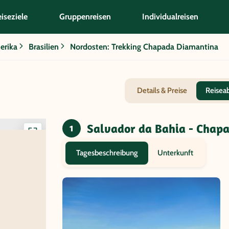
iseziele
Gruppenreisen
Individualreisen
erika
Brasilien
Nordosten: Trekking Chapada Diamantina
Details & Preise
Reisea
Salvador da Bahia - Chapa
1
Interaktive
Karte
Unterkunft
Tagesbeschreibung
anzeigen