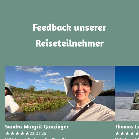
Feedback unserer
Reiseteilnehmer
Sandra Margrit Gunzinger
Thomas L
★
★
★
★
★
★
★
★
★
23.07.26