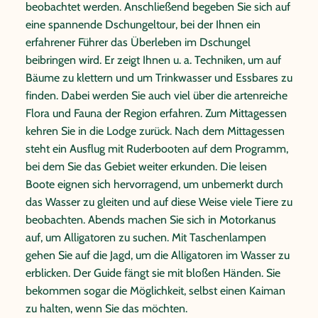
von Vogelarten beobachten. Rechtzeitig zum
beobachtet werden. Anschließend begeben Sie sich auf
Abendessen erreichen Sie wieder Ihre Lodge, in deren
eine spannende Dschungeltour, bei der Ihnen ein
Restaurant Ihnen ein leckeres Abendessen serviert wird.
erfahrener Führer das Überleben im Dschungel
beibringen wird. Er zeigt Ihnen u. a. Techniken, um auf
Hinweis:
Das Amazonasgebiet kann das ganze Jahr über
Bäume zu klettern und um Trinkwasser und Essbares zu
bereist werden. Bitte beachten Sie, dass sich die Reihenfolge
finden. Dabei werden Sie auch viel über die artenreiche
der Ausflüge bei allen Lodges kurzfristig wetterbedingt
Flora und Fauna der Region erfahren. Zum Mittagessen
ändern kann. Von Oktober bis Dezember kann außerdem
kehren Sie in die Lodge zurück. Nach dem Mittagessen
der Wasserstand im Amazonasgebiet so niedrig sein, dass
steht ein Ausflug mit Ruderbooten auf dem Programm,
die kleineren Seitenarme der Flüsse nicht befahren werden
bei dem Sie das Gebiet weiter erkunden. Die leisen
können. Es werden dann alternative Ausflüge wie z. B.
Boote eignen sich hervorragend, um unbemerkt durch
Wanderungen gemacht.
das Wasser zu gleiten und auf diese Weise viele Tiere zu
beobachten. Abends machen Sie sich in Motorkanus
auf, um Alligatoren zu suchen. Mit Taschenlampen
gehen Sie auf die Jagd, um die Alligatoren im Wasser zu
erblicken. Der Guide fängt sie mit bloßen Händen. Sie
bekommen sogar die Möglichkeit, selbst einen Kaiman
zu halten, wenn Sie das möchten.