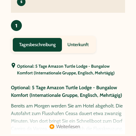
5
1
Unterkunft
Tagesbeschreibung
Optional: 5 Tage Amazon Turtle Lodge - Bungalow
Komfort (Internationale Gruppe, Englisch, Mehrtägig)
Optional: 5 Tage Amazon Turtle Lodge - Bungalow
Komfort (Internationale Gruppe, Englisch, Mehrtägig)
Bereits am Morgen werden Sie am Hotel abgeholt. Die
Autofahrt zum Flusshafen Ceasa dauert etwa zwanzig
Minuten. Von dort bringt Sie ein Schnellboot zum Dorf
Weiterlesen
Careiro da Varzea. Hier befindet sich die Flusskreuzung,