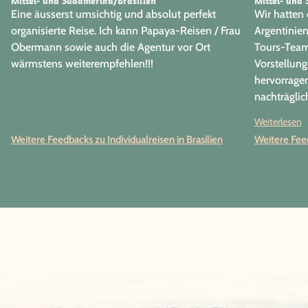
Mittel- und Südamerika/Brasilien
Mittel- und 
Eine äusserst umsichtig und absolut perfekt
Wir hatten
organisierte Reise. Ich kann Papaya-Reisen / Frau
Argentinie
Obermann sowie auch die Agentur vor Ort
Tours-Team 
wärmstens weiterempfehlen!!!
Vorstellun
hervorrage
nachträgli
freuen uns 
Weiterlesen
Weitere Feedbacks zu Individualreisen in Brasilien
Weitere Feed